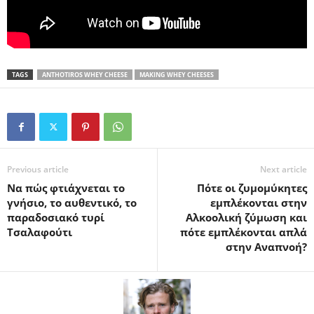
TAGS
ANTHOTIROS WHEY CHEESE
MAKING WHEY CHEESES
Previous article
Next article
Να πώς φτιάχνεται το
Πότε οι ζυμομύκητες
γνήσιο, το αυθεντικό, το
εμπλέκονται στην
παραδοσιακό τυρί
Αλκοολική ζύμωση και
Τσαλαφούτι
πότε εμπλέκονται απλά
στην Αναπνοή?