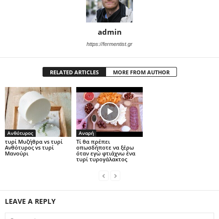
admin
https://fermentist.gr
RELATED ARTICLES
MORE FROM AUTHOR
Ανθότυρος
Αναρή
τυρί Μυζήθρα vs τυρί
Τί θα πρέπει
Ανθότυρος vs τυρί
οπωσδήποτε να ξέρω
Μανούρι
όταν εγώ φτιάχνω ένα
τυρί τυρογάλακτος
LEAVE A REPLY