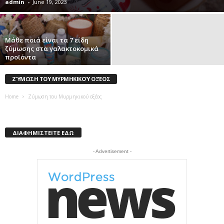
admin
-
June 19, 2023
Μάθε ποιά είναι τα 7 είδη
ζύμωσης στα γαλακτοκομικά
προϊόντα
ΖΎΜΩΣΗ ΤΟΥ ΜΥΡΜΗΚΙΚΟΎ ΟΞΈΟΣ
Home
Ζύμωση του Μυρμηκικού οξέος
ΔΙΑΦΗΜΙΣΤΕΙΤΕ ΕΔΩ
- Advertisement -