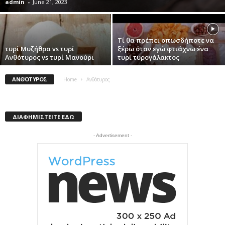
admin
-
June 21, 2023
Τί θα πρέπει οπωσδήποτε να
τυρί Μυζήθρα vs τυρί
ξέρω όταν εγώ φτιάχνω ένα
Ανθότυρος vs τυρί Μανούρι
τυρί τυρογάλακτος
ΑΝΘΌΤΥΡΟΣ
Home
Ανθότυρος
ΔΙΑΦΗΜΙΣΤΕΙΤΕ ΕΔΩ
- Advertisement -