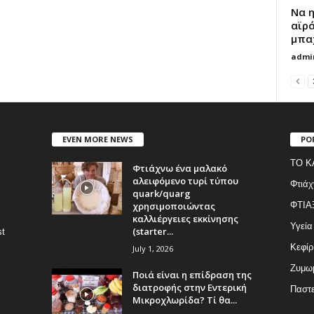
Να 
αϊρά
μπα
admi
EVEN MORE NEWS
PO
ΤΟ Κ
Φτιάχνω ένα μαλακό
αλειφόμενο τυρί τύπου
Φτιάχ
quark/quarg
χρησιμοποιώντας
ΦΤΙΑ
καλλιέργειες εκκίνησης
Υγεία
(starter...
st
Κεφίρ
July 1, 2026
Ζυμωμ
Ποιά είναι η επίδραση της
διατροφής στην Εντερική
Παστε
Μικροχλωρίδα? Τί θα...