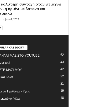
η καλύτερη συνταγή όταν φτιάχνω
νι ή αριάνι με βότανα και
χαρικά
n
-
July 4, 2023
PULAR CATEGORY
62
ΑΝΑΛΙ ΜΑΣ ΣΤΟ YOUTUBE
43
νω τυρί
42
ΞΤΕ ΜΑΖΙ ΜΟΥ
22
 και Γάλα
21
19
ένα Προϊόντα - Υγεία
18
ριωμένο Γάλα