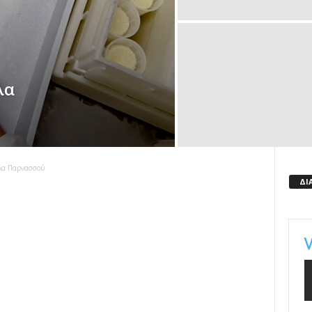
λα
λα Παρνασσού
ΔΙ