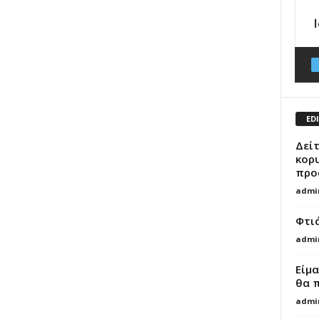
ED
Δείτ
κορ
προ
admi
Φτιά
admi
Είμα
θα 
admi