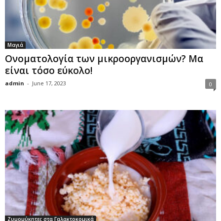
Μαγιά
Ονοματολογία των μικροοργανισμών? Μα
είναι τόσο εύκολο!
admin
-
June 17, 2023
0
Ζυμομύκητες στα Γαλακτοκομικά