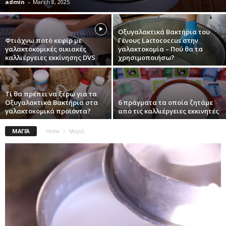
admin
-
March 8, 2025
Οξυγαλακτικά Βακτήρια του
Φτιάχνω ποτό κεφίρ με
Γένους Lactococcus στην
γαλακτοκομικές οικιακές
γαλακτοκομία – Πού θα τα
καλλιέργειες εκκίνησης DVS
χρησιμοποιήσω?
Τί θα πρέπει να ξέρω για τα
Οξυγαλακτικά Βακτήρια στα
6 πράγματα τα οποία ζητάμε
γαλακτοκομικά προϊόντα?
από τις καλλιέργειες εκκινητές
ΜΑΓΙΆ
Home
Μαγιά