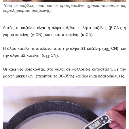
Τόσο οι καζεΐνες, όσο και οι οροπρωτεΐνες χρησιμοποιούνται ως
συμπληρώματα διατροφής.
Αυτές, οι καζεΐνες είναι: η άλφα καζεΐνη, η βήτα καζεΐνη, (β-CN), η
γάμμα καζεΐνη, (γ-CN), και η κάπα καζεΐνη, (κ-CN).
H άλφα καζεΐνη αποτελείται από την άλφα S1 καζεΐνη, (α
-CN), και
S1
την άλφα S2 καζεΐνη, (α
-CN).
S2
Οι καζεΐνες βρίσκονται, στο γάλα, σε κολλοειδή κατάσταση, με την
μορφή μικκυλίων, (περίπου το 90-95%) και δεν είναι υδατοδιαλυτές.