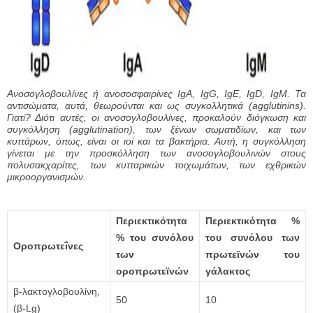
Ανοσογλοβουλίνες ή ανοσοσφαιρίνες IgA, IgG, IgΕ, IgD, IgM. Τα
αντισώματα, αυτά, θεωρούνται και ως συγκολλητικά (agglutinins).
Γιατί? Διότι αυτές, οι ανοσογλοβουλίνες, προκαλούν διόγκωση και
συγκόλληση (agglutination), των ξένων σωματιδίων, και των
κυττάρων, όπως, είναι οι ιοί και τα βακτήρια. Αυτή, η συγκόλληση
γίνεται με την προσκόλληση των ανοσογλοβουλινών στους
πολυσακχαρίτες, των κυτταρικών τοιχωμάτων, των εχθρικών
μικροοργανισμών.
Περιεκτικότητα
Περιεκτικότητα %
% του συνόλου
του συνόλου των
Οροπρωτεΐνες
των
πρωτεϊνών του
οροπρωτεϊνών
γάλακτος
β-λακτογλοβουλίνη,
50
10
(β-Lg)