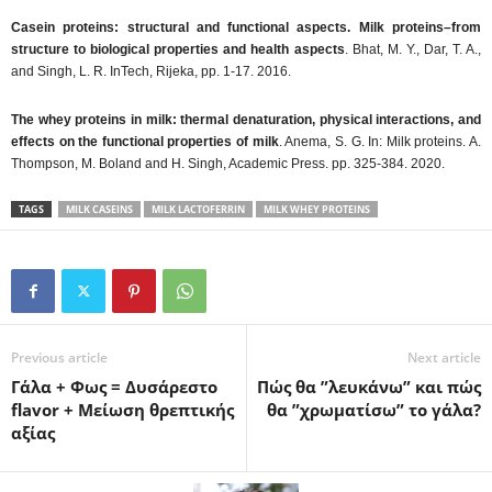
Casein proteins: structural and functional aspects. Milk proteins–from
structure to biological properties and health aspects
. Bhat, M. Y., Dar, T. A.,
and Singh, L. R. InTech, Rijeka, pp. 1-17. 2016.
The whey proteins in milk: thermal denaturation, physical interactions, and
effects on the functional properties of milk
. Anema, S. G. In: Milk proteins. A.
Thompson, M. Boland and H. Singh, Academic Press. pp. 325-384. 2020.
TAGS
MILK CASEINS
MILK LACTOFERRIN
MILK WHEY PROTEINS
Previous article
Next article
Γάλα + Φως = Δυσάρεστο
Πώς θα ”λευκάνω” και πώς
flavor + Μείωση θρεπτικής
θα ”χρωματίσω” το γάλα?
αξίας