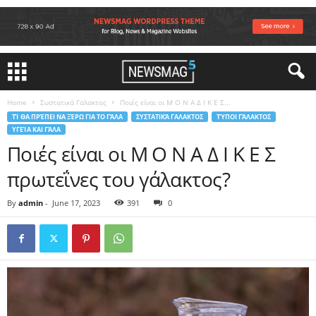
Home
Συστατικά Γαλακτος
Ποιές είναι οι Μ Ο Ν Α Δ Ι Κ Ε Σ...
ΤΊ ΘΑ ΠΡΈΠΕΙ ΝΑ ΞΈΡΩ ΓΙΑ ΤΟ ΓΆΛΑ
ΣΥΣΤΑΤΙΚΆ ΓΑΛΑΚΤΟΣ
ΤΎΠΟΙ ΓΆΛΑΚΤΟΣ
ΥΓΕΊΑ ΚΑΙ ΓΆΛΑ
Ποιές είναι οι Μ Ο Ν Α Δ Ι Κ Ε Σ
πρωτεΐνες του γάλακτος?
By
admin
-
June 17, 2023
391
0