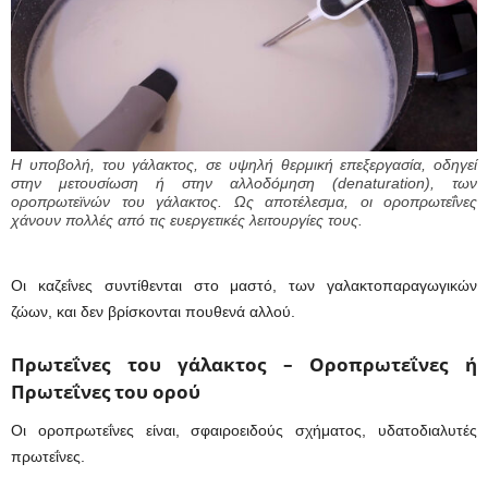
Η υποβολή, του γάλακτος, σε υψηλή θερμική επεξεργασία, οδηγεί
στην μετουσίωση ή στην αλλοδόμηση (denaturation), των
οροπρωτεϊνών του γάλακτος. Ως αποτέλεσμα, οι οροπρωτεΐνες
χάνουν πολλές από τις ευεργετικές λειτουργίες τους.
Οι καζεΐνες συντίθενται στο μαστό, των γαλακτοπαραγωγικών
ζώων, και δεν βρίσκονται πουθενά αλλού.
Πρωτεΐνες του γάλακτος –
Οροπρωτεΐνες ή
Πρωτεΐνες του ορού
Οι οροπρωτεΐνες είναι, σφαιροειδούς σχήματος, υδατοδιαλυτές
πρωτεΐνες.