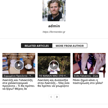
admin
https://fermentist.gr
RELATED ARTICLES
MORE FROM AUTHOR
Ζυμωμένα Προϊόντα - Υγεία
ΤΟ ΚΑΝΑΛΙ ΜΑΣ ΣΤΟ YOUTUBE
Είδη Γάλακτος - Ζώα
Λακτόζη και Γαλακτόζη
Λακτάση και Δυσανεξία
Πόσο ζημιά κάνει η
στα γαλακτοκομικά
στην Λακτόζη – Όλα όσα
παστερίωση στο γάλα?
προϊόντα – Τί θα πρέπει
θα πρέπει να γνωρίζετε
να ξέρω? Μέρος 3ο