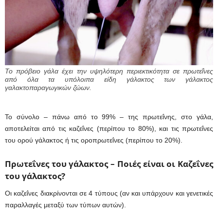
Το πρόβειο γάλα έχει την υψηλότερη περιεκτικότητα σε πρωτεΐνες
από όλα τα υπόλοιπα είδη γάλακτος των γάλακτος
γαλακτοπαραγωγικών ζώων.
Το σύνολο – πάνω από το 99% – της πρωτεΐνης, στο γάλα,
αποτελείται από τις καζεΐνες (περίπου το 80%), και τις πρωτεΐνες
του ορού γάλακτος ή τις οροπρωτεΐνες (περίπου το 20%).
Πρωτεΐνες του γάλακτος – Ποιές είναι οι Καζεΐνες
του γάλακτος?
Οι καζεΐνες διακρίνονται σε 4 τύπους (αν και υπάρχουν και γενετικές
παραλλαγές μεταξύ των τύπων αυτών).