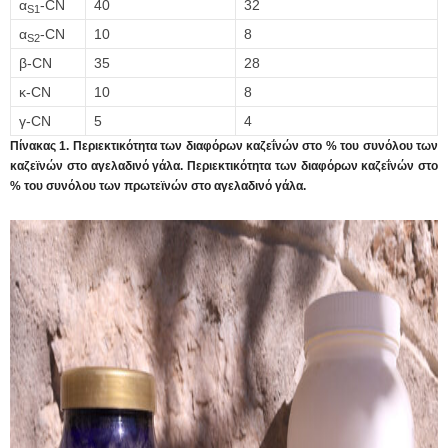
α
-CN
40
32
S1
α
-CN
10
8
S
2
β-CN
35
28
κ-CN
10
8
γ-CN
5
4
Πίνακας 1. Περιεκτικότητα των διαφόρων καζεΐνών στο % του συνόλου των
καζεϊνών στο αγελαδινό γάλα. Περιεκτικότητα των διαφόρων καζεΐνών στο
% του συνόλου των πρωτεϊνών στο αγελαδινό γάλα.