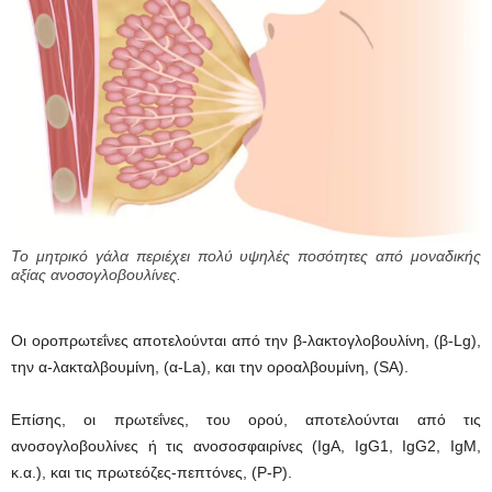
Το μητρικό γάλα περιέχει πολύ υψηλές ποσότητες από μοναδικής
αξίας ανοσογλοβουλίνες.
Οι οροπρωτεΐνες αποτελούνται από την β-λακτογλοβουλίνη, (β-Lg),
την α-λακταλβουμίνη, (α-La), και την οροαλβουμίνη, (SA).
Επίσης, οι πρωτεΐνες, του ορού, αποτελούνται από τις
ανοσογλοβουλίνες ή τις ανοσοσφαιρίνες (IgA, IgG1, IgG2, IgM,
κ.α.), και τις πρωτεόζες-πεπτόνες, (P-P).