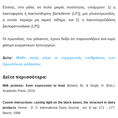
Επίσης, στο γάλα, σε πολύ μικρές ποσότητες, υπάρχουν: 1) η
λακτοφερίνη ή λακτοσιδερίνη [lactoferrin (LF)], μια γλυκοπρωτεΐνη,
η οποία περιέχει μη αιμικό σίδηρο, και 2) η λακτοπεροξιδάση
[lactoperoxidase (LP)].
Οι πρωτεΐνες, του γάλακτος, έχουν δείξει ότι παρουσιάζουν ένα ευρύ
φάσμα ευεργετικών λειτουργιών.
Δείτε:
Μάθε ποιές είναι οι ευεργετικές επιδράσεις των
πρωτεϊνών γάλακτος
Δείτε περισσότερα:
Milk proteins: from expression to food
. Boland, M., & Singh, H. (Eds.).
Academic Press. 2019.
Casein interactions: casting light on the black boxes, the structure in dairy
products
. Horne , D. S. International Dairy Journal , vol. 8, pp. 171 – 177.
March, 1998