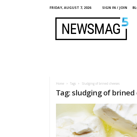
FRIDAY, AUGUST 7, 2026
SIGN IN / JOIN
BL
F
e
r
m
e
n
t
i
s
t
Home
Tags
Sludging of brined cheeses
Tag: sludging of brined