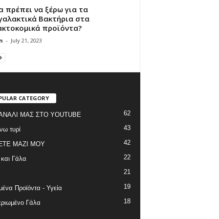
α πρέπει να ξέρω για τα
γαλακτικά Βακτήρια στα
ακτοκομικά προϊόντα?
n
-
July 21, 2023
PULAR CATEGORY
62
ΑΝΑΛΙ ΜΑΣ ΣΤΟ YOUTUBE
43
νω τυρί
42
ΞΤΕ ΜΑΖΙ ΜΟΥ
22
 και Γάλα
21
19
ένα Προϊόντα - Υγεία
18
ριωμένο Γάλα