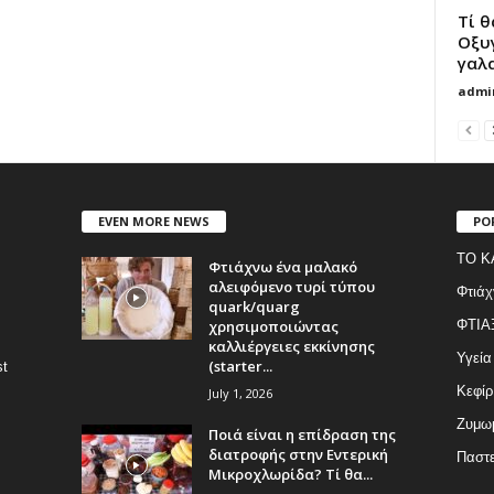
Τί θ
Οξυ
γαλ
admi
EVEN MORE NEWS
PO
ΤΟ Κ
Φτιάχνω ένα μαλακό
αλειφόμενο τυρί τύπου
Φτιάχ
quark/quarg
χρησιμοποιώντας
ΦΤΙΑ
καλλιέργειες εκκίνησης
Υγεία
(starter...
st
Κεφίρ
July 1, 2026
Ζυμωμ
Ποιά είναι η επίδραση της
διατροφής στην Εντερική
Παστε
Μικροχλωρίδα? Τί θα...