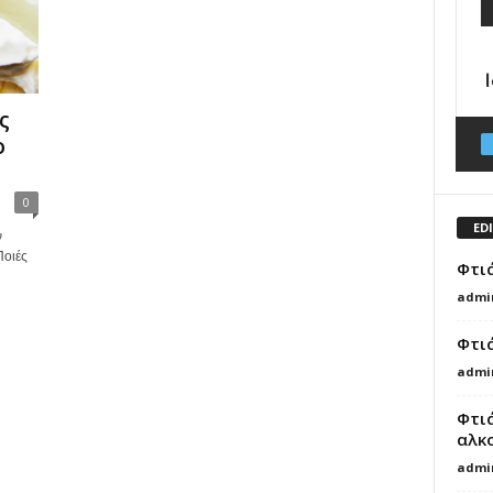
ς
ο
0
ED
ν
Ποιές
Φτι
admi
Φτι
admi
Φτι
αλκ
admi