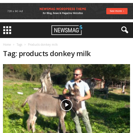
Home
Tags
Products donkey milk
Tag: products donkey milk