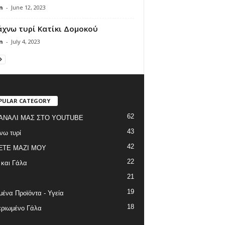
n
-
June 12, 2023
άχνω τυρί Κατίκι Δομοκού
n
-
July 4, 2023
PULAR CATEGORY
62
ΑΝΑΛΙ ΜΑΣ ΣΤΟ YOUTUBE
43
νω τυρί
42
ΞΤΕ ΜΑΖΙ ΜΟΥ
22
 και Γάλα
21
19
ένα Προϊόντα - Υγεία
18
ριωμένο Γάλα