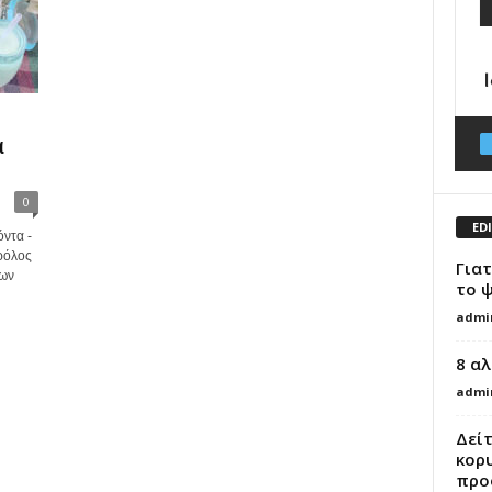
α
0
ED
ντα -
 ρόλος
Γιατ
των
το 
admi
8 αλ
admi
Δείτ
κορ
προ