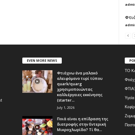
admi
Φτι
admi
EVEN MORE NEWS
PO
ΤΟ Κ
Φτιάχνω ένα μαλακό
αλειφόμενο τυρί τύπου
Φτιάχ
quark/quarg
χρησιμοποιώντας
ΦΤΙΑ
καλλιέργειες εκκίνησης
Υγεία
(starter...
st
Κεφίρ
July 1, 2026
Ζυμωμ
Ποιά είναι η επίδραση της
διατροφής στην Εντερική
Παστε
Μικροχλωρίδα? Τί θα...