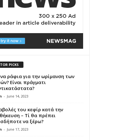
ITOR PICKS
να ράφια για την ωρίμανση των
ών? Είναι πράγματι
ντικατάστατα?
n
-
June 14, 2023
αβολές του κεφίρ κατά την
θήκευση – Τί θα πρέπει
σδήποτε να ξέρω?
n
-
June 17, 2023