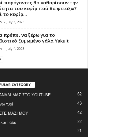
οί παράγοντες θα καθορίσουν την
ότητα του κεφίρ πού θα φτιάξω?
ί το κεφίρ...
n
-
July 3, 2023
α πρέπει να ξέρω για το
ιοτικό ζυμωμένο γάλα Yakult
n
-
July 4, 2023
PULAR CATEGORY
62
ΑΝΑΛΙ ΜΑΣ ΣΤΟ YOUTUBE
43
νω τυρί
42
ΞΤΕ ΜΑΖΙ ΜΟΥ
22
 και Γάλα
21