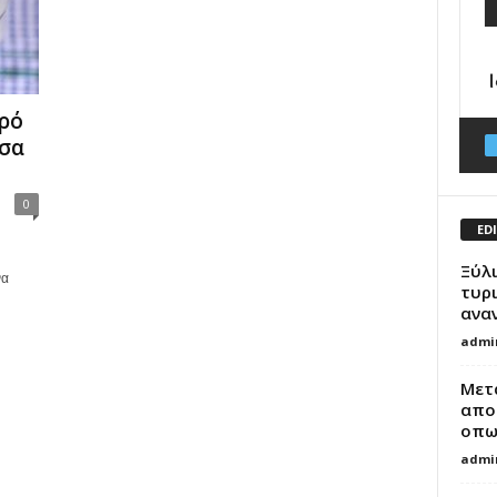
ρό
τσα
0
ED
Ξύλι
να
τυρι
ανα
admi
Μετ
απο
οπω
admi