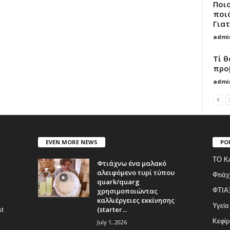
Ποι
ποι
Γιατ
admi
Τί θ
προβ
admi
EVEN MORE NEWS
PO
ΤΟ Κ
Φτιάχνω ένα μαλακό
αλειφόμενο τυρί τύπου
Φτιάχ
quark/quarg
χρησιμοποιώντας
ΦΤΙΑ
καλλιέργειες εκκίνησης
Υγεία
(starter...
st
Κεφίρ
July 1, 2026