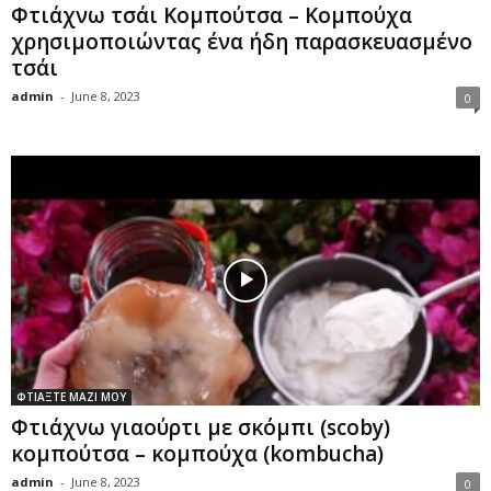
Φτιάχνω τσάι Κομπούτσα – Κομπούχα
χρησιμοποιώντας ένα ήδη παρασκευασμένο
τσάι
admin
-
June 8, 2023
0
ΦΤΙΑΞΤΕ ΜΑΖΙ ΜΟΥ
Φτιάχνω γιαούρτι με σκόμπι (scoby)
κομπoύτσα – κομπούχα (kombucha)
admin
-
June 8, 2023
0