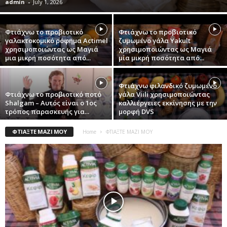
admin
-
July 1, 2026
Φτιάχνω το προβιοτικό
Φτιάχνω το προβιοτικό
γαλακτοκομικό ρόφημα Actimel
ζυμωμένο γάλα Yakult
χρησιμοποιώντας ως Μαγιά
χρησιμοποιώντας ως Μαγιά
μια μικρή ποσότητα από...
μία μικρή ποσότητα από...
Φτιάχνω φιλανδικό ζυμωμένο
Φτιάχνω το προβιοτικό ποτό
γάλα Viili χρησιμοποιώντας
Shalgam – Αυτός είναι ο 1ος
καλλιέργειες εκκίνησης με την
τρόπος παρασκευής για...
μορφή DVS
ΦΤΙΑΞΤΕ ΜΑΖΙ ΜΟΥ
Home
ΦΤΙΑΞΤΕ ΜΑΖΙ ΜΟΥ