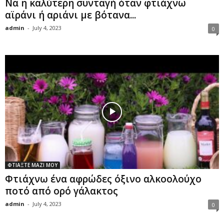
Να η καλύτερη συνταγή όταν φτιάχνω
αϊράνι ή αριάνι με βότανα...
admin
-
July 4, 2023
0
ΦΤΙΑΞΤΕ ΜΑΖΙ ΜΟΥ
Φτιάχνω ένα αφρώδες όξινο αλκοολούχο
ποτό από ορό γάλακτος
admin
-
July 4, 2023
0