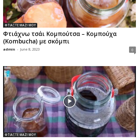
ΦΤΙΑΞΤΕ ΜΑΖΙ ΜΟΥ
Φτιάχνω τσάι Κομπούτσα – Κομπούχα
(Kombucha) με σκόμπι
admin
-
June 8, 2023
0
ΦΤΙΑΞΤΕ ΜΑΖΙ ΜΟΥ