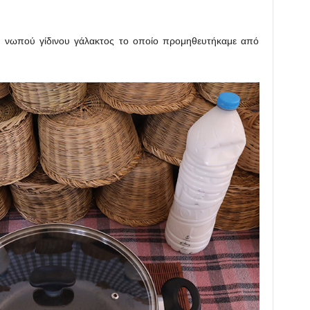
ρα νωπού γίδινου γάλακτος το οποίο προμηθευτήκαμε από