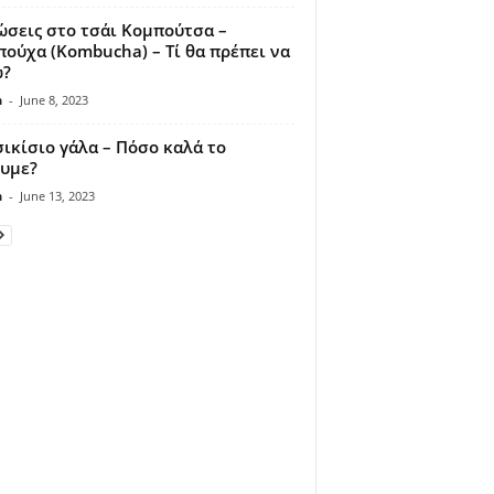
σεις στο τσάι Κομπούτσα –
ούχα (Kombucha) – Τί θα πρέπει να
ω?
n
-
June 8, 2023
ικίσιο γάλα – Πόσο καλά το
υμε?
n
-
June 13, 2023