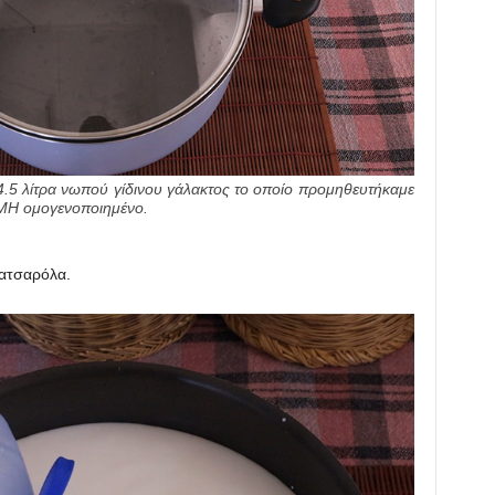
 4.5 λίτρα νωπού γίδινου γάλακτος το οποίο προμηθευτήκαμε
 ΜΗ ομογενοποιημένο.
κατσαρόλα.