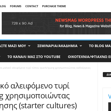
BLOG
FORUMS
CONTACT
PURCHASE THEME
ΑΞΤΕ ΜΑΖΙ ΜΟΥ
ΣΕΜΙΝΑΡΙΑ/ΑΚΑΔΗΜΙΑ
TO BLOG ΜΑ
ΤΟ ΚΑΝΑΛΙ ΜΑΣ ΣΤΟ YOUTUBE
ΟΙΚΟΤΕΧΝΙΑ/ΦΤΙΑΧΝΩ Ε
α μαλακό αλειφόμενο τυρί τύπου quark/quarg χρησιμοποιώντας καλλιέργειες
ΔΙ
κό αλειφόμενο τυρί
g χρησιμοποιώντας
ησης (starter cultures)