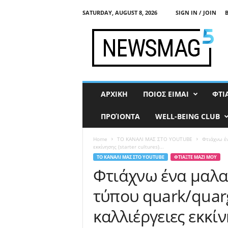
SATURDAY, AUGUST 8, 2026
SIGN IN / JOIN
F
e
r
m
e
n
t
ΑΡΧΙΚΗ
ΠΟΙΟΣ ΕΙΜΑΙ
ΦΤΙ
i
s
ΠΡΟΊΟΝΤΑ
WELL-BEING CLUB
t
Home
ΤΟ ΚΑΝΑΛΙ ΜΑΣ ΣΤΟ YOUTUBE
Φτιάχνω έν
εκκίνησης (starter cultures)...
ΤΟ ΚΑΝΑΛΙ ΜΑΣ ΣΤΟ YOUTUBE
ΦΤΙΑΞΤΕ ΜΑΖΙ ΜΟΥ
Φτιάχνω ένα μαλα
τύπου quark/quar
καλλιέργειες εκκίν