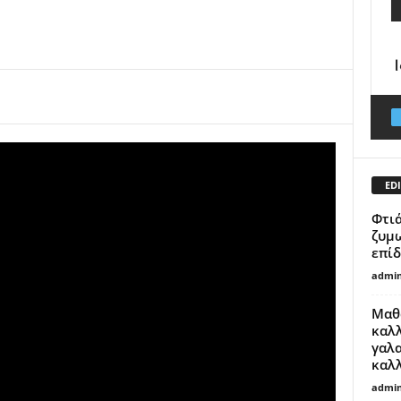
EDI
Φτιά
ζυμω
επίδ
admi
Μαθ
καλλ
γαλ
καλλ
admi