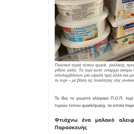
Ποιοτικά τυριά τύπου quark, γαλλικής π
γίδινο γάλα. Το τυρί αυτό υπάρχει ακόμα
απολαμβάνουν μία υψηλή τιμή αλλά και μια
το τυρί – με βάση τις ποσότητες στις συσκε
Το ίδιο το γνωστό ελληνικό Π.Ο.Π. τυρ
τυριών τύπου quark/quarg, τα οποία παρα
Φτιάχνω ένα μαλακό αλειφ
Παρασκευής