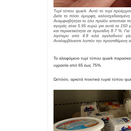
Τυρί τύπου quark. Αυτό το τυρί προέρχετ
Δείτε το πόσο όμορφη, καλοσχεδιασμένη 
Αναμφισβήτητα το όλο προϊόν αποπνέει ποι
αγοράς είναι 5.95 ευρώ για αυτά τα 150 γ
και περιεκτικότητα σε πρωτεΐνη 8.7 %. Γι
λιγότερο από 4.8 κιλά αγελαδινού γάλ
Αντιλαμβάνεστε λοιπόν την προστιθέμενη αξ
Το αλειφόμενο τυρί τύπου quark παρασκε
υγρασία από 65 έως 75%.
Ωστόσο, αρκετά ποιοτικά τυριά τύπου qua