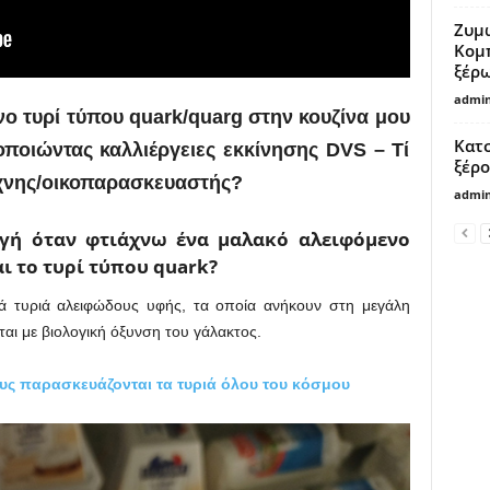
Ζυμώ
Κομπ
ξέρ
admi
ο τυρί τύπου quark/quarg στην κουζίνα μου
Κατσ
ποιώντας καλλιέργειες εκκίνησης DVS – Τί
ξέρο
τέχνης/οικοπαρασκευαστής?
admi
αγή όταν φτιάχνω ένα μαλακό αλειφόμενο
αι το τυρί τύπου quark?
κά τυριά αλειφώδους υφής, τα οποία ανήκουν στη μεγάλη
αι με βιολογική όξυνση του γάλακτος.
ίους παρασκευάζονται τα τυριά όλου του κόσμου