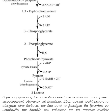
Ο μικροοργανισμός Lactobacillus casei Shirota είναι ένα προαιρετικά
ετεροζυμωτικό οξυγαλακτικό βακτήριο. Εδώ, αρχικά τουλάχιστον, τα
σάκχαρα είναι άφθονα, και έτσι αυτό το βακτήριο θα ξεκινήσει να
μεταβολίζει την λακτόζη του γάλακτος και να παράγει σχεδόν