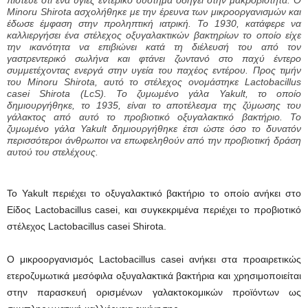
Minoru Shirota ασχολήθηκε με την έρευνα των μικροοργανισμών και
έδωσε έμφαση στην προληπτική ιατρική. Το 1930, κατάφερε να
καλλιεργήσει ένα στέλεχος οξυγαλακτικών βακτηρίων το οποίο είχε
την ικανότητα να επιβιώνει κατά τη διέλευσή του από τον
γαστρεντερικό σωλήνα και φτάνει ζωντανό στο παχύ έντερο
συμμετέχοντας ενεργά στην υγεία του παχέος εντέρου. Προς τιμήν
του Minoru Shirota, αυτό το στέλεχος ονομάστηκε Lactobacillus
casei Shirota (LcS). Το ζυμωμένο γάλα Yakult, το οποίο
δημιουργήθηκε, το 1935, είναι το αποτέλεσμα της ζύμωσης του
γάλακτος από αυτό το προβιοτικό οξυγαλακτικό βακτήριο. Το
ζυμωμένο γάλα Yakult δημιουργήθηκε έτσι ώστε όσο το δυνατόν
περισσότεροι άνθρωποι να επωφεληθούν από την προβιοτική δράση
αυτού του στελέχους.
Το Yakult περιέχει το οξυγαλακτικό βακτήριο το οποίο ανήκει στο
Είδος Lactobacillus casei, και συγκεκριμένα περιέχει το προβιοτικό
στέλεχος Lactobacillus casei Shirota.
Ο μικροοργανισμός Lactobacillus casei ανήκει στα προαιρετικώς
ετεροζυμωτικά μεσόφιλα οξυγαλακτικά βακτήρια και χρησιμοποιείται
στην παρασκευή ορισμένων γαλακτοκομικών προϊόντων ως