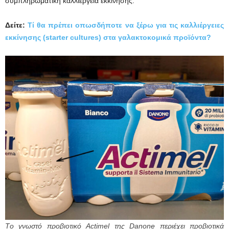
συμπληρωματική καλλιέργεια εκκίνησης.
Δείτε:
Τί θα πρέπει οπωσδήποτε να ξέρω για τις καλλιέργειες
εκκίνησης (starter cultures) στα γαλακτοκομικά προϊόντα?
Τo γνωστό προβιοτικό Actimel της Danone περιέχει προβιοτικά