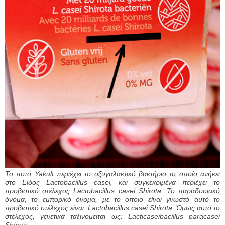
Το ποτό Yakult περιέχει το οξυγαλακτικό βακτήριο το οποίο ανήκει
στο Είδος Lactobacillus casei, και συγκεκριμένα περιέχει το
προβιοτικό στέλεχος Lactobacillus casei Shirota. Το παραδοσιακό
όνομα, το εμπορικό όνομα, με το οποίο είναι γνωστό αυτό το
προβιοτικό στέλεχος είναι: Lactobacillus casei Shirota. Όμως αυτό το
στέλεχος, γενετικά ταξινομείται ως: Lacticaseibacillus paracasei
Shirota.