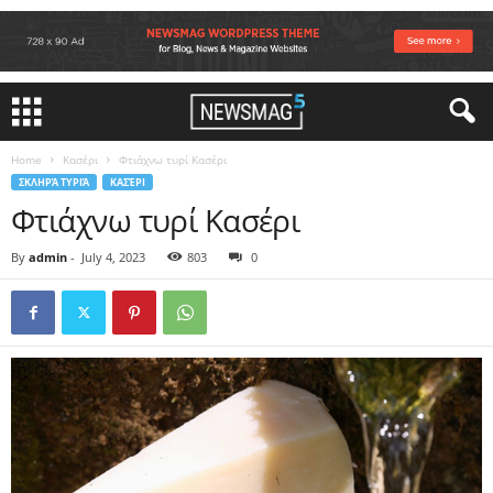
Home
Κασέρι
Φτιάχνω τυρί Κασέρι
ΣΚΛΗΡΆ ΤΥΡΙΆ
ΚΑΣΈΡΙ
Φτιάχνω τυρί Κασέρι
By
admin
-
July 4, 2023
803
0