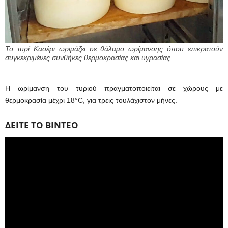
Το τυρί Κασέρι ωριμάζει σε θάλαμο ωρίμανσης όπου επικρατούν
συγκεκριμένες συνθήκες θερμοκρασίας και υγρασίας.
Η ωρίμανση του τυριού πραγματοποιείται σε χώρους με
θερμοκρασία μέχρι 18°C, για τρεις τουλάχιστον μήνες.
ΔΕΙΤΕ ΤΟ ΒΙΝΤΕΟ