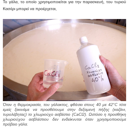
Το γάλα, το οποίο χρησιμοποιείται για την παρασκευή, του τυριού
Κασέρι μπορεί να προέρχεται,
Όταν η θερμοκρασία, του γάλακτος, φθάσει στους 40 με 42°C τότε
εμείς ξεκινάμε να προσθέτουμε στην δεξαμενή πήξης (καζάνι,
τυρολέβητας) το χλωριούχο ασβέστιο (CaCl2). Ωστόσο η προσθήκη
χλωριούχου ασβλέστιου δεν ενδείκνυται όταν χρησιμοποιούμε
πρόβειο γάλα.