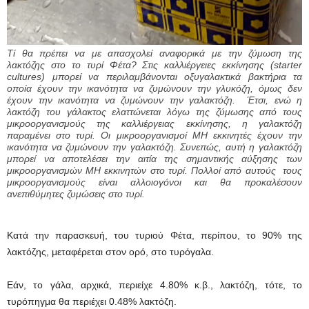
Τί θα πρέπει να με απασχολεί αναφορικά με την ζύμωση της
λακτόζης στο το τυρί Φέτα? Στις καλλιέργειες εκκίνησης (starter
cultures) μπορεί να περιλαμβάνονται οξυγαλακτικά βακτήρια τα
οποία έχουν την ικανότητα να ζυμώνουν την γλυκόζη, όμως δεν
έχουν την ικανότητα να ζυμώνουν την γαλακτόζη. Έτσι, ενώ η
λακτόζη του γάλακτος ελαττώνεται λόγω της ζύμωσης από τους
μικροοργανισμούς της καλλιέργειας εκκίνησης, η γαλακτόζη
παραμένει στο τυρί. Οι μικροοργανισμοί ΜΗ εκκινητές έχουν την
ικανότητα να ζυμώνουν την γαλακτόζη. Συνεπώς, αυτή η γαλακτόζη
μπορεί να αποτελέσει την αιτία της σημαντικής αύξησης των
μικροοργανισμών ΜΗ εκκινητών στο τυρί. Πολλοί από αυτούς τους
μικροοργανισμούς είναι αλλοιογόνοι και θα προκαλέσουν
ανεπιθύμητες ζυμώσεις στο τυρί.
Κατά την παρασκευή, του τυριού Φέτα, περίπου, το 90% της
λακτόζης, μεταφέρεται στον ορό, στο τυρόγαλα.
Εάν, το γάλα, αρχικά, περιείχε 4.80% κ.β., λακτόζη, τότε, το
τυρόπηγμα θα περιέχει 0.48% λακτόζη.