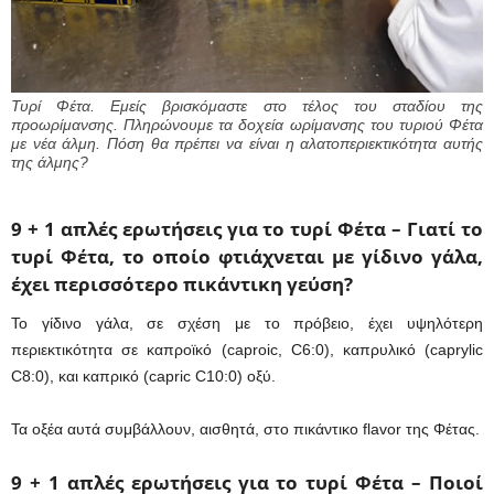
Τυρί Φέτα. Εμείς βρισκόμαστε στο τέλος του σταδίου της
προωρίμανσης. Πληρώνουμε τα δοχεία ωρίμανσης του τυριού Φέτα
με νέα άλμη. Πόση θα πρέπει να είναι η αλατοπεριεκτικότητα αυτής
της άλμης?
9 + 1 απλές ερωτήσεις για το τυρί Φέτα –
Γιατί το
τυρί Φέτα, το οποίο φτιάχνεται με γίδινο γάλα,
έχει περισσότερο πικάντικη γεύση?
Το γίδινο γάλα, σε σχέση με το πρόβειο, έχει υψηλότερη
περιεκτικότητα σε καπροϊκό (caproic, C6:0), καπρυλικό (caprylic
C8:0), και καπρικό (capric C10:0) οξύ.
Τα οξέα αυτά συμβάλλουν, αισθητά, στο πικάντικο flavor της Φέτας.
9 + 1 απλές ερωτήσεις για το τυρί Φέτα –
Ποιοί