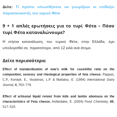
Δείτε:
Τί πρέπει οπωσδήποτε να γνωρίζουν οι επίδοξοι
παρασκευαστές του τυριού Φέτα
9 + 1 απλές ερωτήσεις για το τυρί Φέτα –
Πόσο
τυρί Φέτα καταναλώνουμε?
Η ετήσια κατανάλωση, του τυριού Φέτα, στην Ελλάδα, έχει
υπολογισθεί σε, περισσότερο, από 12 κιλά ανά άτομο.
Δείτε περισσότερα:
Effect of standardization of ewe’s milk for casein/fat ratio on the
composition, sensory and rheological properties of feta cheese.
Pappas,
C.P., Kondyli, E., Voutsinas, L.P. & Mallatou, E. (1994)
International Dairy
Journal
,
4
, 763–778.
Effect of artisanal liquid rennet from kids and lambs abomasa on the
characteristics of Feta cheese.
Anifantakis, E. (2004)
Food Chemistry
,
88
,
517–525.