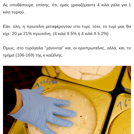
Ας υποθέσουμε, επίσης, ότι, εμείς χρειαζόμαστε 4 κιλά γάλα για 1
κιλό τυριού.
Εάν, όλη, η πρωτεΐνη μεταφέρονταν στο τυρί, τότε, το τυρί μας θα
είχε: 20 με 21% πρωτεΐνη, (4 κιλά Χ 5% ή 4 κιλά Χ 5.2%) .
Όμως, στο τυρόγαλα ”χάνονται” και, οι οροπρωτεΐνες, αλλά, και, το
τμήμα (106-169) της κ καζεΐνης.