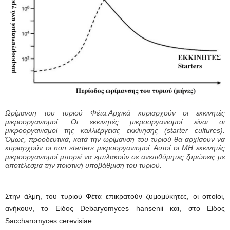
Ωρίμανση του τυριού Φέτα.Αρχικά κυριαρχούν οι εκκινητές
μικροοργανισμοί. Οι εκκινητές μικροοργανισμοί είναι οι
μικροοργανισμοί της καλλιέργειας εκκίνησης (starter cultures).
Όμως, προοδευτικά, κατά την ωρίμανση του τυριού θα αρχίσουν να
κυριαρχούν οι non starters μικροοργανισμοί. Αυτοί οι ΜΗ εκκινητές
μικροοργανισμοί μπορεί να εμπλακούν σε ανεπιθύμητες ζυμώσεις με
αποτέλεσμα την ποιοτική υποβάθμιση του τυριού.
Στην άλμη, του τυριού Φέτα επικρατούν ζυμομύκητες, οι οποίοι,
ανήκουν, το Είδος Debaryomyces hansenii και, στο Είδος
Saccharomyces cerevisiae.