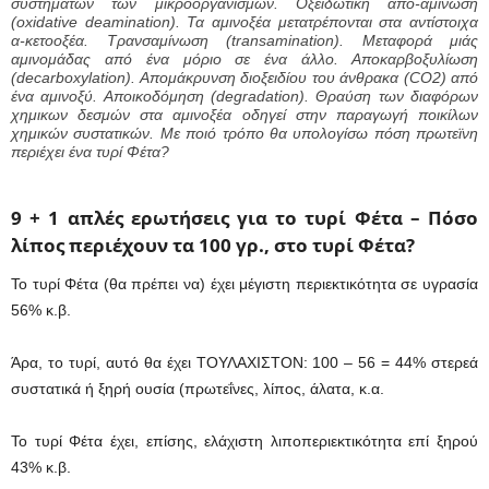
συστημάτων των μικροοργανισμών. Οξειδωτική απο-αμίνωση
(oxidative deamination). Τα αμινοξέα μετατρέπονται στα αντίστοιχα
α-κετοοξέα. Τρανσαμίνωση (transamination). Μεταφορά μιάς
αμινομάδας από ένα μόριο σε ένα άλλο. Αποκαρβοξυλίωση
(decarboxylation). Απομάκρυνση διοξειδίου του άνθρακα (CO2) από
ένα αμινοξύ. Αποικοδόμηση (degradation). Θραύση των διαφόρων
χημικων δεσμών στα αμινοξέα οδηγεί στην παραγωγή ποικίλων
χημικών συστατικών. Με ποιό τρόπο θα υπολογίσω πόση πρωτεϊνη
περιέχει ένα τυρί Φέτα?
9 + 1 απλές ερωτήσεις για το τυρί Φέτα –
Πόσο
λίπος περιέχουν τα 100 γρ., στο τυρί Φέτα?
Το τυρί Φέτα (θα πρέπει να) έχει μέγιστη περιεκτικότητα σε υγρασία
56% κ.β.
Άρα, το τυρί, αυτό θα έχει ΤΟΥΛΑΧΙΣΤΟΝ: 100 – 56 = 44% στερεά
συστατικά ή ξηρή ουσία (πρωτεΐνες, λίπος, άλατα, κ.α.
Το τυρί Φέτα έχει, επίσης, ελάχιστη λιποπεριεκτικότητα επί ξηρού
43% κ.β.