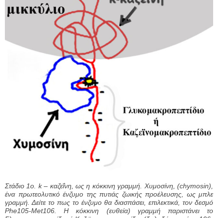
Στάδιο 1ο. k – καζεΐνη, ως η κόκκινη γραμμή. Χυμοσίνη, (chymosin),
ένα πρωτεολυτικό ένζυμο της πυτιάς ζωικής προέλευσης, ως μπλε
γραμμή. Δείτε το πως το ένζυμο θα διασπάσει, επιλεκτικά, τον δεσμό
Phe105-Met106. Η κόκκινη (ευθεία) γραμμή παριστάνει το