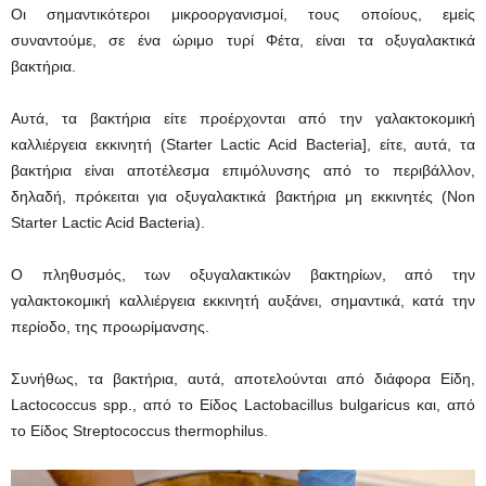
Οι σημαντικότεροι μικροοργανισμοί, τους οποίους, εμείς
συναντούμε, σε ένα ώριμο τυρί Φέτα, είναι τα οξυγαλακτικά
βακτήρια.
Αυτά, τα βακτήρια είτε προέρχονται από την γαλακτοκομική
καλλιέργεια εκκινητή (Starter Lactic Acid Bacteria], είτε, αυτά, τα
βακτήρια είναι αποτέλεσμα επιμόλυνσης από το περιβάλλον,
δηλαδή, πρόκειται για οξυγαλακτικά βακτήρια μη εκκινητές (Non
Starter Lactic Acid Bacteria).
Ο πληθυσμός, των οξυγαλακτικών βακτηρίων, από την
γαλακτοκομική καλλιέργεια εκκινητή αυξάνει, σημαντικά, κατά την
περίοδο, της προωρίμανσης.
Συνήθως, τα βακτήρια, αυτά, αποτελούνται από διάφορα Είδη,
Lactococcus spp., από το Είδος Lactobacillus bulgaricus και, από
το Είδος Streptococcus thermophilus.