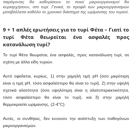
παράγοντες θα καθορίσουν το ποιοί μικροοργανισμοί θα
κυριαρχήσουν, στο τυρί. Γενικά, το προφίλ των μικροοργανισμών
μεταβάλλεται καθόλο το χρονικό διάστημα της ωρίμανσης του τυριού.
9 + 1 απλές ερωτήσεις για το τυρί Φέτα –
Γιατί το
τυρί Φέτα θεωρείται ένα ασφαλές προς
κατανάλωση τυρί?
Το τυρί Φέτα θεωρείται, ένα ασφαλές, προς κατανάλωση τυρί, σε
σχέση με άλλα είδη τυριών.
Αυτό οφείλεται, κυρίως, 1) στην χαμηλή τιμή pH (όσο μικρότερη
είναι η τιμή pH, τόσο ασφαλέστερο θα είναι το τυρί), 2) στην υψηλή
σχετικά αλατότητα (όσο υψηλότερη είναι η αλατοπεριεκτικότητα,
τόσο ασφαλέστερο θα είναι το τυρί), και 3) στην χαμηλή
θερμοκρασία ωρίμανσης, (2-4°C).
Αυτές, οι συνθήκες, δεν ευνοούν την ανάπτυξη των παθογόνων
μικροοργανισμών.