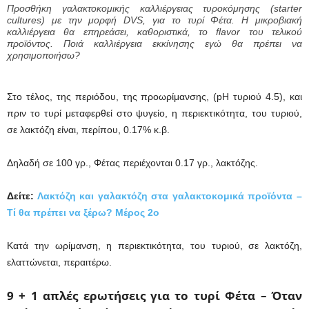
Προσθήκη γαλακτοκομικής καλλιέργειας τυροκόμησης (starter
cultures) με την μορφή DVS, για το τυρί Φέτα. Η μικροβιακή
καλλιέργεια θα επηρεάσει, καθοριστικά, το flavor του τελικού
προϊόντος. Ποιά καλλιέργεια εκκίνησης εγώ θα πρέπει να
χρησιμοποιήσω?
Στο τέλος, της περιόδου, της προωρίμανσης, (pH τυριού 4.5), και
πριν το τυρί μεταφερθεί στο ψυγείο, η περιεκτικότητα, του τυριού,
σε λακτόζη είναι, περίπου, 0.17% κ.β.
Δηλαδή σε 100 γρ., Φέτας περιέχονται 0.17 γρ., λακτόζης.
Δείτε:
Λακτόζη και γαλακτόζη στα γαλακτοκομικά προϊόντα –
Τί θα πρέπει να ξέρω? Μέρος 2ο
Κατά την ωρίμανση, η περιεκτικότητα, του τυριού, σε λακτόζη,
ελαττώνεται, περαιτέρω.
9 + 1 απλές ερωτήσεις για το τυρί Φέτα –
Όταν