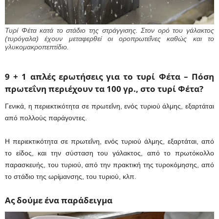
Τυρί Φέτα κατά το στάδιο της στράγγισης. Στον ορό του γάλακτος
(τυρόγαλα) έχουν μεταφερθεί οι οροπρωτεΐνες καθώς και το
γλυκομακροπεπτίδιο.
9 + 1 απλές ερωτήσεις για το τυρί Φέτα –
Πόση
πρωτεΐνη περιέχουν τα 100 γρ., στο τυρί Φέτα?
Γενικά, η περιεκτικότητα σε πρωτεΐνη, ενός τυριού άλμης, εξαρτάται
από πολλούς παράγοντες.
H περιεκτικότητα σε πρωτεΐνη, ενός τυριού άλμης, εξαρτάται, από
το είδος, και την σύσταση του γάλακτος, από το πρωτόκολλο
παρασκευής, του τυριού, από την πρακτική της τυροκόμησης, από
το στάδιο της ωρίμανσης, του τυριού, κλπ.
Ας δούμε ένα παράδειγμα