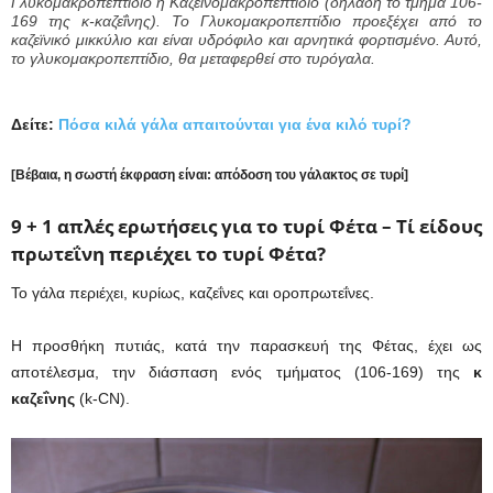
Γλυκομακροπεπτίδιο ή Καζεϊνομακροπεπτίδιο (δηλαδή το τμήμα 106-
169 της κ-καζεΐνης). Το Γλυκομακροπεπτίδιο προεξέχει από το
καζεϊνικό μικκύλιο και είναι υδρόφιλο και αρνητικά φορτισμένο. Αυτό,
το γλυκομακροπεπτίδιο, θα μεταφερθεί στο τυρόγαλα.
Δείτε:
Πόσα κιλά γάλα απαιτούνται για ένα κιλό τυρί?
[Βέβαια, η σωστή έκφραση είναι: απόδοση του γάλακτος σε τυρί]
9 + 1 απλές ερωτήσεις για το τυρί Φέτα –
Τί είδους
πρωτεΐνη περιέχει το τυρί Φέτα?
Το γάλα περιέχει, κυρίως, καζεΐνες και οροπρωτεΐνες.
Η προσθήκη πυτιάς, κατά την παρασκευή της Φέτας, έχει ως
αποτέλεσμα, την διάσπαση ενός τμήματος (106-169) της
κ
καζεΐνης
(k-CN).