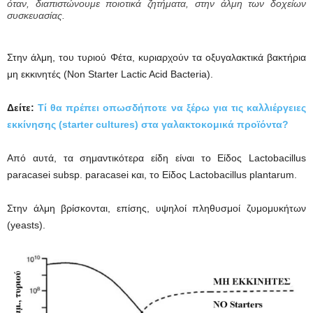
όταν, διαπιστώνουμε ποιοτικά ζητήματα, στην άλμη των δοχείων
συσκευασίας.
Στην άλμη, του τυριού Φέτα, κυριαρχούν τα οξυγαλακτικά βακτήρια
μη εκκινητές (Non Starter Lactic Acid Bacteria).
Δείτε:
Τί θα πρέπει οπωσδήποτε να ξέρω για τις καλλιέργειες
εκκίνησης (starter cultures) στα γαλακτοκομικά προϊόντα?
Από αυτά, τα σημαντικότερα είδη είναι το Είδος Lactobacillus
paracasei subsp. paracasei και, το Είδος Lactobacillus plantarum.
Στην άλμη βρίσκονται, επίσης, υψηλοί πληθυσμοί ζυμομυκήτων
(yeasts).