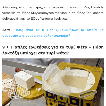
Άλλα είδη, τα οποία περιέχονται στην άλμη, είναι το Είδος Candida
versatilis, το Είδος Kluyveromyces marxianus, το Είδος Torulaspora
delbrueckii, και, το Είδος Yarrowia lipolytica.
Δείτε:
Ποιές είναι τα 5 είδη ζυμομυκήτων τα οποία θα
συναντήσω σίγουρα στα γαλακτοκομικά?
9 + 1 απλές ερωτήσεις για το τυρί Φέτα –
Πόση
λακτόζη υπάρχει στο τυρί Φέτα?