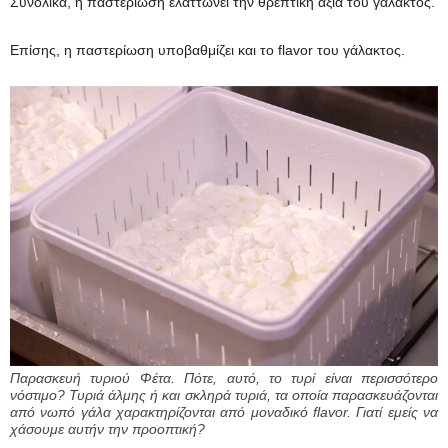
Συνολικά, η παστερίωση ελαττώνει την θρεπτική αξία του γάλακτος.
Επίσης, η παστερίωση υποβαθμίζει και το flavor του γάλακτος.
Παρασκευή τυριού Φέτα. Πότε, αυτό, το τυρί είναι περισσότερο
νόστιμο? Τυριά άλμης ή και σκληρά τυριά, τα οποία παρασκευάζονται
από νωπό γάλα χαρακτηρίζονται από μοναδικό flavor. Γιατί εμείς να
χάσουμε αυτήν την προοπτική?