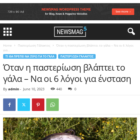
Home
Παστερίωση Γάλακτος
Όταν η παστερίωση βλάπτει το γάλα – Να οι 6 λόγοι
για...
ΤΊ ΘΑ ΠΡΈΠΕΙ ΝΑ ΞΈΡΩ ΓΙΑ ΤΟ ΓΆΛΑ
ΠΑΣΤΕΡΊΩΣΗ ΓΆΛΑΚΤΟΣ
Όταν η παστερίωση βλάπτει το
γάλα – Να οι 6 λόγοι για ένσταση
By
admin
-
June 10, 2023
440
0