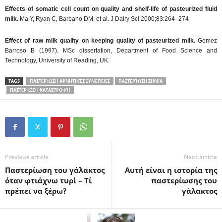
Effects of somatic cell count on quality and shelf-life of pasteurized fluid
milk.
Ma Y, Ryan C, Barbano DM, et al. J Dairy Sci 2000;83:264–274
Effect of raw milk quality on keeping quality of pasteurized milk.
Gomez
Barroso B (1997). MSc dissertation, Department of Food Science and
Technology, University of Reading, UK.
TAGS
ΠΑΣΤΕΡΊΩΣΗ ΑΡΝΗΤΙΚΈΣ ΣΥΝΈΠΕΙΕΣ
ΠΑΣΤΕΡΊΩΣΗ ΖΗΜΙΆ
ΠΑΣΤΕΡΊΩΣΗ ΚΑΤΑΣΤΡΟΦΉ
Previous article
Next article
Παστερίωση του γάλακτος
Αυτή είναι η ιστορία της
όταν φτιάχνω τυρί – Τί
παστερίωσης του
πρέπει να ξέρω?
γάλακτος