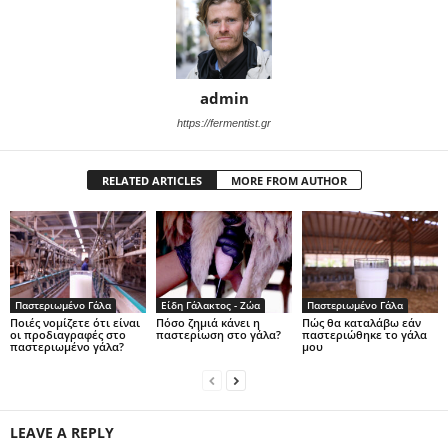
admin
https://fermentist.gr
RELATED ARTICLES
MORE FROM AUTHOR
Παστεριωμένο Γάλα
Είδη Γάλακτος - Ζώα
Παστεριωμένο Γάλα
Ποιές νομίζετε ότι είναι
Πόσο ζημιά κάνει η
Πώς θα καταλάβω εάν
οι προδιαγραφές στο
παστερίωση στο γάλα?
παστεριώθηκε το γάλα
παστεριωμένο γάλα?
μου
LEAVE A REPLY