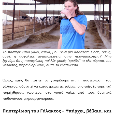
Το παστεριωμένο γάλα, εμένα, μού δίνει μια ασφάλεια. Πόσο, όμως,
αυτή, η ασφάλεια, ανταποκρίνεται στην πραγματικότητα? Μην
ξεχνάμε ότι η παστερίωση πολλές φορές ”κρύβει” τα ελαττώματα, του
γάλακτος, παρά διορθώνει, αυτά, τα ελαττώματα.
Όμως, εμείς θα πρέπει να γνωρίζουμε ότι, η παστερίωση, του
γάλακτος, αδυνατεί να καταστρέψει τις τοξίνες, οι οποίες (μπορεί να)
παρήχθησαν, νωρίτερα, στο νωπό γάλα, από τους δυνητικά
παθογόνους μικροοργανισμούς.
Παστερίωση του Γάλακτος – Υπάρχει, βέβαια, και