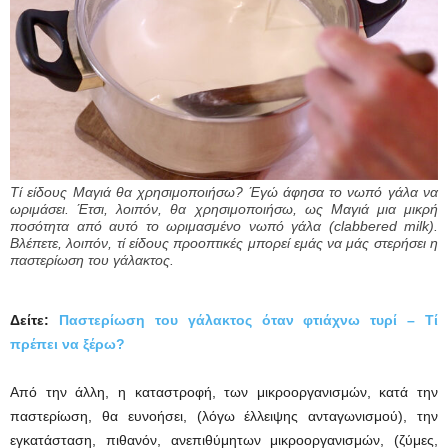
Τί είδους Μαγιά θα χρησιμοποιήσω? Έγώ άφησα το νωπό γάλα να
ωριμάσει. Έτσι, λοιπόν, θα χρησιμοποιήσω, ως Μαγιά μια μικρή
ποσότητα από αυτό το ωριμασμένο νωπό γάλα (clabbered milk).
Βλέπετε, λοιπόν, τί είδους προοπτικές μπορεί εμάς να μάς στερήσει η
παστερίωση του γάλακτος.
Δείτε:
Παστερίωση του γάλακτος όταν φτιάχνω τυρί – Τί
πρέπει να ξέρω?
Από την άλλη, η καταστροφή, των μικροοργανισμών, κατά την
παστερίωση, θα ευνοήσει, (λόγω έλλειψης ανταγωνισμού), την
εγκατάσταση, πιθανόν, ανεπιθύμητων μικροοργανισμών, (ζύμες,