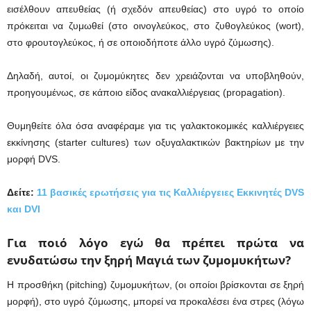
εισέλθουν απευθείας (ή σχεδόν απευθείας) στο υγρό το οποίο
πρόκειται να ζυμωθεί (στο οινογλεύκος, στο ζυθογλεύκος (wort),
στο φρουτογλεύκος, ή σε οποιοδήποτε άλλο υγρό ζύμωσης).
Δηλαδή, αυτοί, οι ζυμομύκητες δεν χρειάζονται να υποβληθούν,
προηγουμένως, σε κάποιο είδος ανακαλλιέργειας (propagation).
Θυμηθείτε όλα όσα αναφέραμε για τις γαλακτοκομικές καλλιέργειες
εκκίνησης (starter cultures) των οξυγαλακτικών βακτηρίων με την
μορφή DVS.
Δείτε:
11 βασικές ερωτήσεις για τις Καλλιέργειες Εκκινητές DVS
και DVI
Για ποιό λόγο εγώ θα πρέπει πρώτα να
ενυδατώσω την ξηρή Μαγιά των ζυμομυκήτων?
Η προσθήκη (pitching) ζυμομυκήτων, (οι οποίοι βρίσκονται σε ξηρή
μορφή), στο υγρό ζύμωσης, μπορεί να προκαλέσει ένα στρες (λόγω