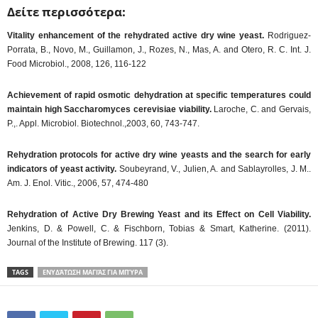
Δείτε περισσότερα:
Vitality enhancement of the rehydrated active dry wine yeast.
Rodriguez-
Porrata, B., Novo, M., Guillamon, J., Rozes, N., Mas, A. and Otero, R. C. Int. J.
Food Microbiol., 2008, 126, 116-122
Achievement of rapid osmotic dehydration at specific temperatures could
maintain high Saccharomyces cerevisiae viability.
Laroche, C. and Gervais,
P.,. Appl. Microbiol. Biotechnol.,2003, 60, 743-747.
Rehydration protocols for active dry wine yeasts and the search for early
indicators of yeast activity.
Soubeyrand, V., Julien, A. and Sablayrolles, J. M..
Am. J. Enol. Vitic., 2006, 57, 474-480
Rehydration of Active Dry Brewing Yeast and its Effect on Cell Viability.
Jenkins, D. & Powell, C. & Fischborn, Tobias & Smart, Katherine. (2011).
Journal of the Institute of Brewing. 117 (3).
TAGS
ΕΝΥΔΆΤΩΣΗ ΜΑΓΙΆΣ ΓΙΑ ΜΠΎΡΑ