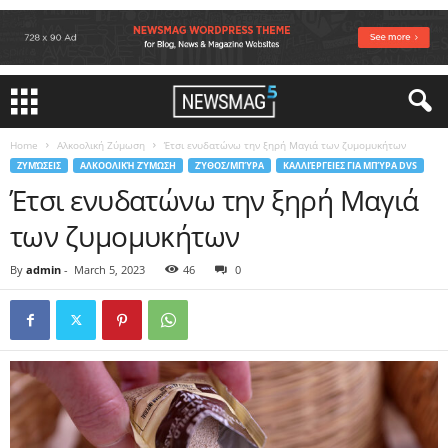
Home
Αλκοολική Ζύμωση
Έτσι ενυδατώνω την ξηρή Μαγιά των ζυμομυκήτων
ΖΥΜΏΣΕΙΣ
ΑΛΚΟΟΛΙΚΉ ΖΎΜΩΣΗ
ΖΎΘΟΣ/ΜΠΎΡΑ
ΚΑΛΛΙΈΡΓΕΙΕΣ ΓΙΑ ΜΠΎΡΑ DVS
Έτσι ενυδατώνω την ξηρή Μαγιά
των ζυμομυκήτων
By
admin
-
March 5, 2023
46
0