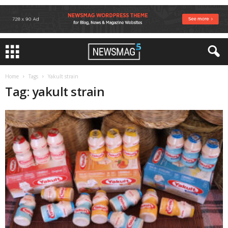
Home
Tags
Yakult strain
Tag: yakult strain