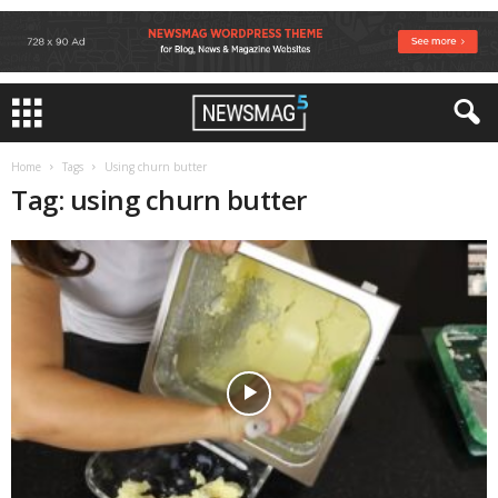
Home
Tags
Using churn butter
Tag: using churn butter