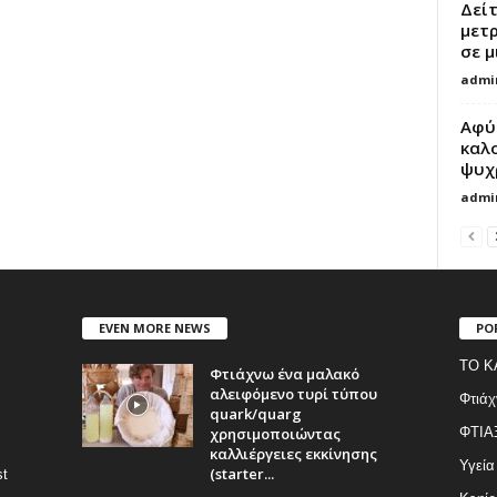
Δείτ
μετ
σε μ
admi
Αφύ
καλο
ψυχ
admi
EVEN MORE NEWS
PO
ΤΟ Κ
Φτιάχνω ένα μαλακό
αλειφόμενο τυρί τύπου
Φτιάχ
quark/quarg
χρησιμοποιώντας
ΦΤΙΑ
καλλιέργειες εκκίνησης
Υγεία
(starter...
st