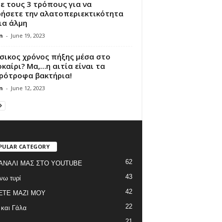
ε τους 3 τρόπους για να
ρήσετε την αλατοπεριεκτικότητα
ια άλμη
n
-
June 19, 2023
σικος χρόνος πήξης μέσα στο
καίρι? Μα,…η αιτία είναι τα
ρότροφα βακτήρια!
n
-
June 12, 2023
PULAR CATEGORY
62
ΑΝΑΛΙ ΜΑΣ ΣΤΟ YOUTUBE
43
νω τυρί
42
ΞΤΕ ΜΑΖΙ ΜΟΥ
22
 και Γάλα
21