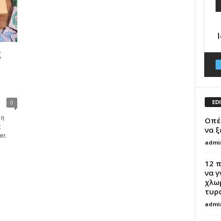
ς
ED
0
 η
Οπές
t
να ξ
er.
admi
12 
να 
χλω
τυρ
admi