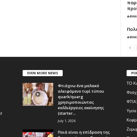
παρ
προϊ
admi
Πολ
admi
EVEN MORE NEWS
PO
ΤΟ Κ
Φτιάχνω ένα μαλακό
αλειφόμενο τυρί τύπου
Φτιάχ
quark/quarg
χρησιμοποιώντας
ΦΤΙΑ
καλλιέργειες εκκίνησης
Υγεία
(starter...
st
Κεφίρ
July 1, 2026
Ζυμωμ
Ποιά είναι η επίδραση της