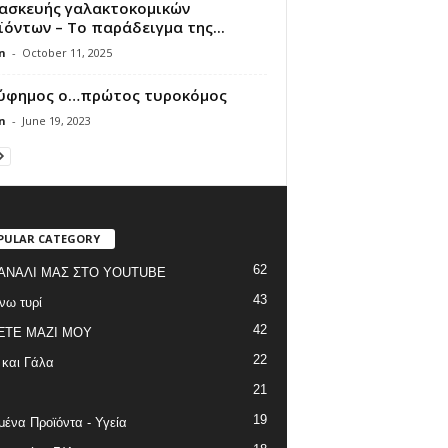
ασκευής γαλακτοκομικών
όντων – Το παράδειγμα της...
n
-
October 11, 2025
ύφημος ο…πρώτος τυροκόμος
n
-
June 19, 2023
PULAR CATEGORY
62
ΑΝΑΛΙ ΜΑΣ ΣΤΟ YOUTUBE
43
νω τυρί
42
ΞΤΕ ΜΑΖΙ ΜΟΥ
22
 και Γάλα
21
19
ένα Προϊόντα - Υγεία