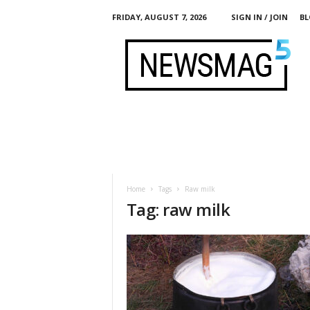
FRIDAY, AUGUST 7, 2026
SIGN IN / JOIN
BL
F
e
r
m
e
n
t
i
s
t
Home
Tags
Raw milk
Tag: raw milk