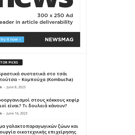
ITOR PICKS
δραστικά συστατικά στο τσάι
πούτσα – Κομπούχα (Kombucha)
n
-
June 8, 2023
ροοργανισμοί στους κόκκους κεφίρ
ιοί είναι? Τι ΄΄δουλειά΄΄ κάνουν?
n
-
June 16, 2023
μα γαλακτοπαραγωγικών ζώων και
ουργία οικοτεχνικής επιχείρησης