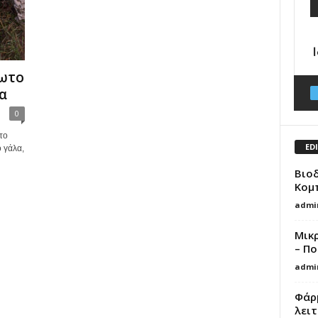
ίωτο
α
0
το
ED
ό γάλα,
Βιο
Κομ
admi
Μικ
– Πο
admi
Φάρ
λειτ