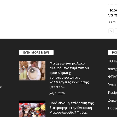
Παρ
να 
admi
EVEN MORE NEWS
PO
ΤΟ Κ
Φτιάχνω ένα μαλακό
αλειφόμενο τυρί τύπου
Φτιάχ
quark/quarg
χρησιμοποιώντας
ΦΤΙΑ
καλλιέργειες εκκίνησης
Υγεία
(starter...
st
Κεφίρ
July 1, 2026
Ζυμωμ
Ποιά είναι η επίδραση της
διατροφής στην Εντερική
Παστε
Μικροχλωρίδα? Τί θα...