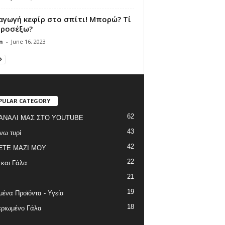
αγωγή κεφίρ στο σπίτι! Μπορώ? Τί
προσέξω?
n
-
June 16, 2023
PULAR CATEGORY
62
ΑΝΑΛΙ ΜΑΣ ΣΤΟ YOUTUBE
43
νω τυρί
42
ΞΤΕ ΜΑΖΙ ΜΟΥ
22
 και Γάλα
21
19
ένα Προϊόντα - Υγεία
18
ριωμένο Γάλα