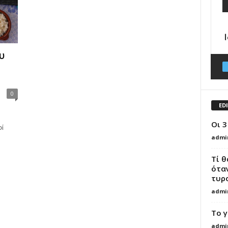
υ
0
ED
Οι 
οί
admi
Τί 
όταν
τυρ
admi
Το γ
admi