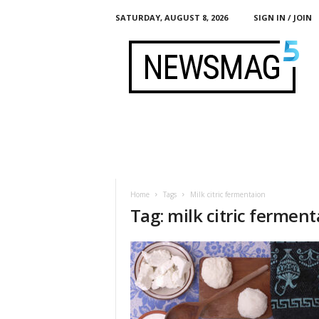
SATURDAY, AUGUST 8, 2026
SIGN IN / JOIN
F
e
r
m
e
n
t
i
s
t
Home
Tags
Milk citric fermentaion
Tag: milk citric fermen