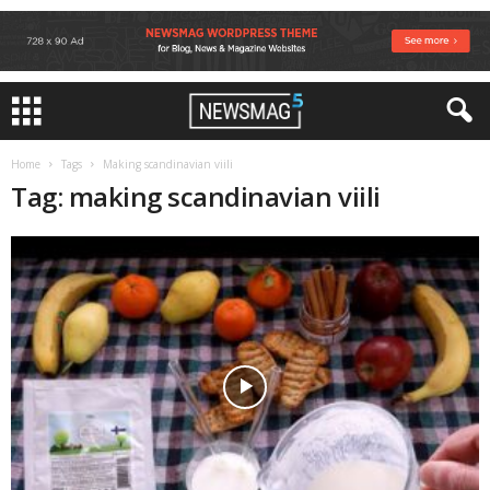
Home
Tags
Making scandinavian viili
Tag: making scandinavian viili