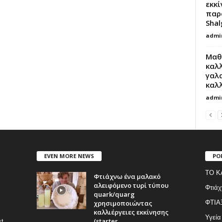
εκκί
παρ
Shal
admi
Μαθ
καλ
γαλ
καλλ
admi
EVEN MORE NEWS
PO
ΤΟ Κ
Φτιάχνω ένα μαλακό
αλειφόμενο τυρί τύπου
Φτιάχ
quark/quarg
χρησιμοποιώντας
ΦΤΙΑ
καλλιέργειες εκκίνησης
Υγεία
(starter...
st