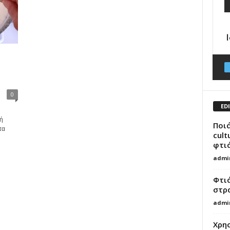
0
ED
ή
Ποιά
τα
cult
φτι
admi
Φτιά
στρα
admi
Χρη