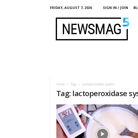
FRIDAY, AUGUST 7, 2026
SIGN IN / JOIN
BL
F
e
r
m
e
n
t
i
s
t
Home
Tags
Lactoperoxidase system
Tag: lactoperoxidase s