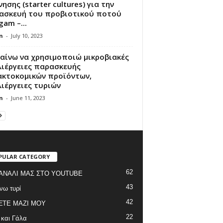
νησης (starter cultures) για την
ασκευή του προβιοτικού ποτού
gam –...
n
-
July 10, 2023
αίνω να χρησιμοποιώ μικροβιακές
λιέργειες παρασκευής
ακτοκομικών προϊόντων,
ιέργειες τυριών
n
-
June 11, 2023
PULAR CATEGORY
62
ΑΝΑΛΙ ΜΑΣ ΣΤΟ YOUTUBE
43
νω τυρί
42
ΞΤΕ ΜΑΖΙ ΜΟΥ
22
 και Γάλα