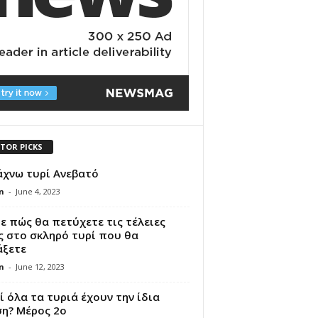
ITOR PICKS
άχνω τυρί Ανεβατό
n
-
June 4, 2023
ε πώς θα πετύχετε τις τέλειες
ς στο σκληρό τυρί που θα
άξετε
n
-
June 12, 2023
ί όλα τα τυριά έχουν την ίδια
ση? Μέρος 2ο