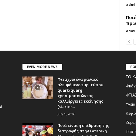
admi
Ποιέ
πρωτ
admi
EVEN MORE NEWS
PO
ΤΟ Κ
Φτιάχνω ένα μαλακό
αλειφόμενο τυρί τύπου
Φτιάχ
quark/quarg
χρησιμοποιώντας
ΦΤΙΑ
καλλιέργειες εκκίνησης
Υγεία
(starter...
st
Κεφίρ
July 1, 2026
Ζυμωμ
Ποιά είναι η επίδραση της
διατροφής στην Εντερική
Παστε