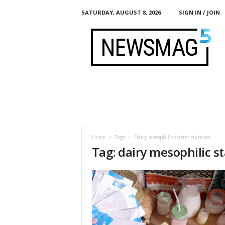
SATURDAY, AUGUST 8, 2026
SIGN IN / JOIN
F
e
r
m
e
n
t
i
s
t
Home
Tags
Dairy mesophilic starter cultures
Tag: dairy mesophilic st