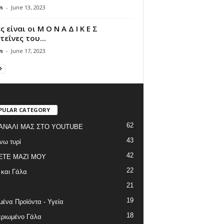
n
-
June 13, 2023
ς είναι οι Μ Ο Ν Α Δ Ι Κ Ε Σ
εΐνες του...
n
-
June 17, 2023
PULAR CATEGORY
62
ΑΝΑΛΙ ΜΑΣ ΣΤΟ YOUTUBE
43
νω τυρί
42
ΞΤΕ ΜΑΖΙ ΜΟΥ
22
 και Γάλα
21
19
ένα Προϊόντα - Υγεία
18
ριωμένο Γάλα