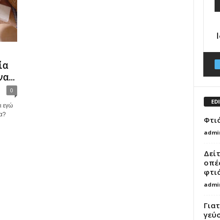
ία
α...
0
ED
ι εγώ
α?
Φτι
admi
Δείτ
οπέ
φτι
admi
Γιατ
γεύ