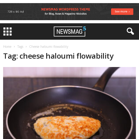
Home
Tags
Cheese haloumi flowability
Tag: cheese haloumi flowability