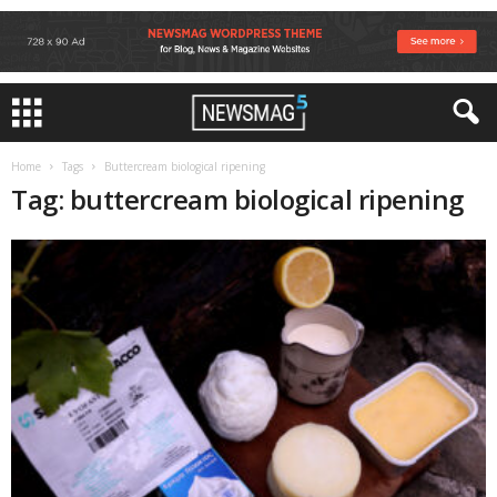
Home
Tags
Buttercream biological ripening
Tag: buttercream biological ripening