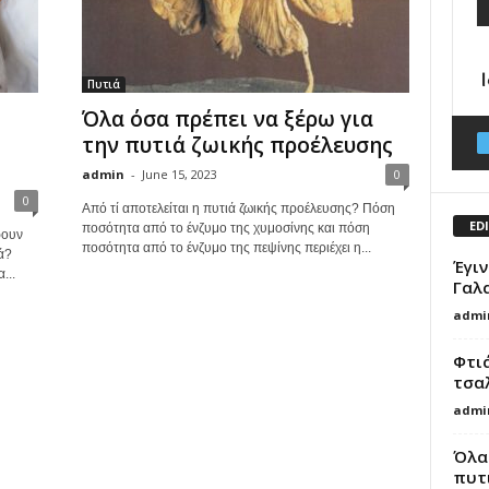
Πυτιά
Όλα όσα πρέπει να ξέρω για
την πυτιά ζωικής προέλευσης
admin
-
June 15, 2023
0
0
Από τί αποτελείται η πυτιά ζωικής προέλευσης? Πόση
ED
ποσότητα από το ένζυμο της χυμοσίνης και πόση
ρουν
ποσότητα από το ένζυμο της πεψίνης περιέχει η...
ά?
Έγιν
...
Γαλ
admi
Φτι
τσαλ
admi
Όλα 
πυτ