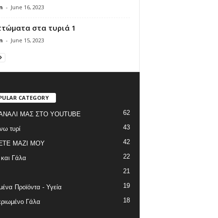
n
-
June 16, 2023
ττώματα στα τυριά 1
n
-
June 15, 2023
PULAR CATEGORY
62
ΑΝΑΛΙ ΜΑΣ ΣΤΟ YOUTUBE
43
νω τυρί
42
ΞΤΕ ΜΑΖΙ ΜΟΥ
22
 και Γάλα
21
19
ένα Προϊόντα - Υγεία
18
ριωμένο Γάλα