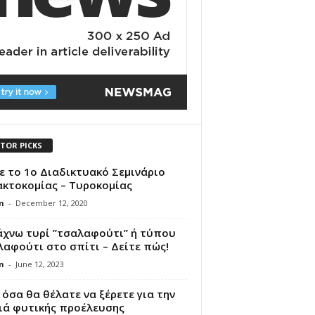
ITOR PICKS
ε το 1o Διαδικτυακό Σεμινάριο
ακτοκομίας – Τυροκομίας
n
-
December 12, 2020
άχνω τυρί ”τσαλαφούτι” ή τύπου
αφούτι στο σπίτι – Δείτε πώς!
n
-
June 12, 2023
όσα θα θέλατε να ξέρετε για την
ιά φυτικής προέλευσης