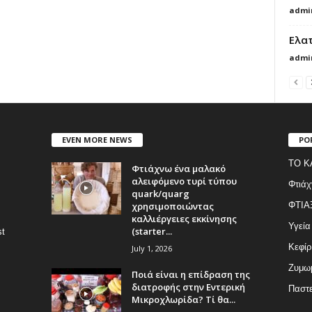
admi
Ελα
admi
EVEN MORE NEWS
PO
ΤΟ Κ
Φτιάχνω ένα μαλακό
αλειφόμενο τυρί τύπου
Φτιάχ
quark/quarg
χρησιμοποιώντας
ΦΤΙΑ
καλλιέργειες εκκίνησης
Υγεία
(starter...
st
Κεφίρ
July 1, 2026
Ζυμωμ
Ποιά είναι η επίδραση της
διατροφής στην Εντερική
Παστε
Μικροχλωρίδα? Τί θα...