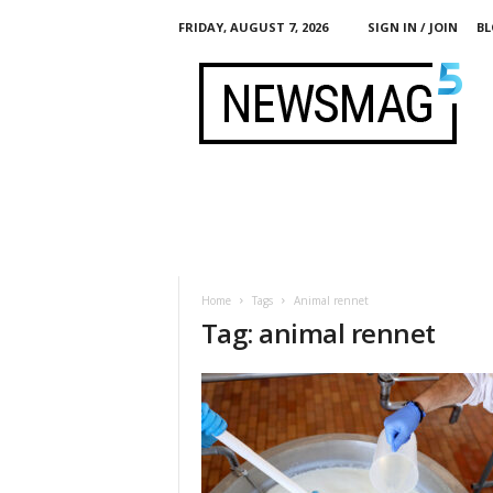
FRIDAY, AUGUST 7, 2026
SIGN IN / JOIN
BL
F
e
r
m
e
n
t
i
s
t
Home
Tags
Animal rennet
Tag: animal rennet