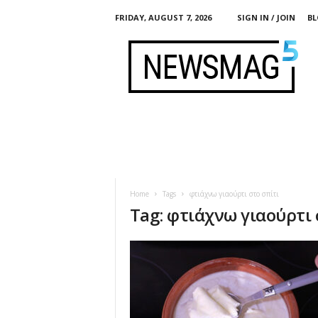
FRIDAY, AUGUST 7, 2026
SIGN IN / JOIN
BL
F
e
r
m
e
n
t
i
s
t
Home
Tags
φτιάχνω γιαούρτι στο σπίτι
Tag: φτιάχνω γιαούρτι 