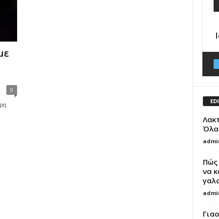
με
0
ED
ερη
Λακτ
Όλα 
admi
Πώς
να 
γαλ
admi
Γιαο