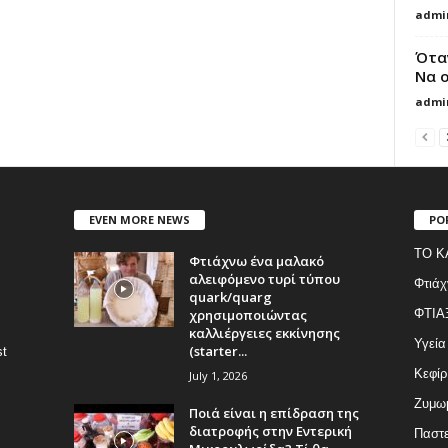
admi
Ότα
Να ο
admi
EVEN MORE NEWS
PO
ΤΟ Κ
Φτιάχνω ένα μαλακό
αλειφόμενο τυρί τύπου
Φτιάχ
quark/quarg
χρησιμοποιώντας
ΦΤΙΑ
καλλιέργειες εκκίνησης
Υγεία
(starter...
st
Κεφίρ
July 1, 2026
Ζυμωμ
Ποιά είναι η επίδραση της
διατροφής στην Εντερική
Παστε