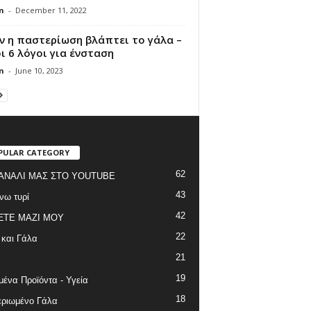
n
-
December 11, 2022
ν η παστερίωση βλάπτει το γάλα –
ι 6 λόγοι για ένσταση
n
-
June 10, 2023
PULAR CATEGORY
62
ΑΝΑΛΙ ΜΑΣ ΣΤΟ YOUTUBE
43
νω τυρί
42
ΞΤΕ ΜΑΖΙ ΜΟΥ
22
 και Γάλα
21
19
ένα Προϊόντα - Υγεία
18
ριωμένο Γάλα