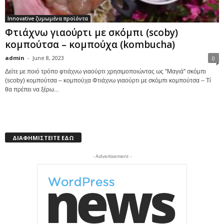
Innovative ζυμωμένα προϊόντα
Φτιάχνω γιαούρτι με σκόμπι (scoby)
κομπoύτσα – κομπούχα (kombucha)
admin
-
June 8, 2023
0
Δείτε με ποιό τρόπο φτιάχνω γιαούρτι χρησιμοποιώντας ως ''Μαγιά'' σκόμπι
(scoby) κομπoύτσα – κομπούχα Φτιάχνω γιαούρτι με σκόμπι κομπoύτσα – Τί
θα πρέπει να ξέρω...
ΔΙΑΦΗΜΙΣΤΕΙΤΕ ΕΔΩ
- Advertisement -