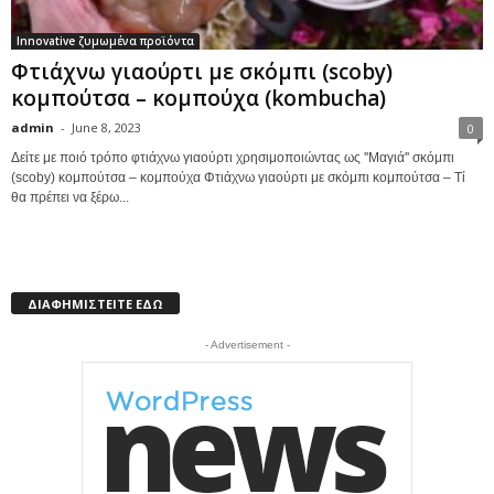
Innovative ζυμωμένα προϊόντα
Φτιάχνω γιαούρτι με σκόμπι (scoby)
κομπoύτσα – κομπούχα (kombucha)
admin
-
June 8, 2023
0
Δείτε με ποιό τρόπο φτιάχνω γιαούρτι χρησιμοποιώντας ως ''Μαγιά'' σκόμπι
(scoby) κομπoύτσα – κομπούχα Φτιάχνω γιαούρτι με σκόμπι κομπoύτσα – Τί
θα πρέπει να ξέρω...
ΔΙΑΦΗΜΙΣΤΕΙΤΕ ΕΔΩ
- Advertisement -