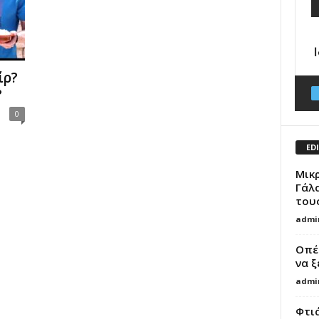
ίρ?
?
0
ED
Μικ
Γάλα
του
admi
Οπές
να ξ
admi
Φτι