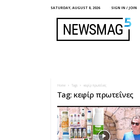
SATURDAY, AUGUST 8, 2026
SIGN IN / JOIN
F
e
r
m
e
n
t
i
s
t
Home
Tags
κεφίρ πρωτεΐνες
Tag: κεφίρ πρωτεΐνες