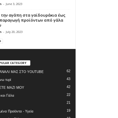
n
-
June 3, 2023
 την αγάπη στα γαϊδουράκια έως
 παραγωγή προϊόντων από γάλα
υ
n
-
July 20, 2023
PULAR CATEGORY
62
ΑΝΑΛΙ ΜΑΣ ΣΤΟ YOUTUBE
43
νω τυρί
42
ΞΤΕ ΜΑΖΙ ΜΟΥ
22
 και Γάλα
21
19
ένα Προϊόντα - Υγεία