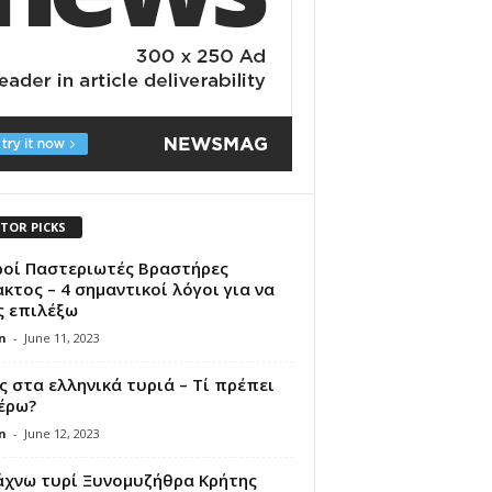
ITOR PICKS
ροί Παστεριωτές Βραστήρες
κτος – 4 σημαντικοί λόγοι για να
ς επιλέξω
n
-
June 11, 2023
 στα ελληνικά τυριά – Τί πρέπει
έρω?
n
-
June 12, 2023
άχνω τυρί Ξυνομυζήθρα Κρήτης