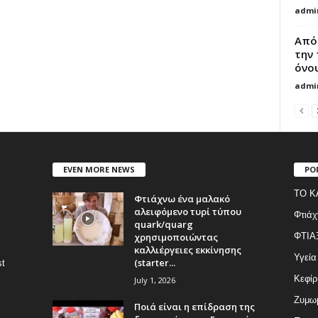
admi
Από
την
όνο
admi
EVEN MORE NEWS
PO
ΤΟ Κ
Φτιάχνω ένα μαλακό
αλειφόμενο τυρί τύπου
Φτιάχ
quark/quarg
χρησιμοποιώντας
ΦΤΙΑ
καλλιέργειες εκκίνησης
Υγεία
(starter...
st
Κεφίρ
July 1, 2026
Ζυμωμ
Ποιά είναι η επίδραση της