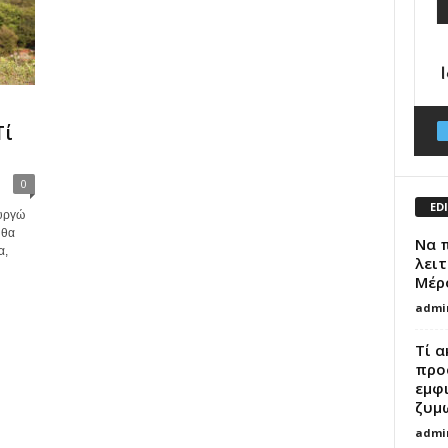
Τί
0
ED
ουργώ
 θα
Να π
α,
λειτ
Μέρ
admi
Τί α
προ
εμφ
ζυμω
admi