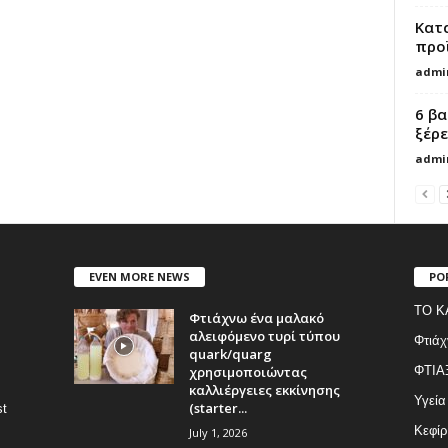
Κατ
προϊ
admi
6 β
ξέρε
admi
EVEN MORE NEWS
PO
ΤΟ Κ
Φτιάχνω ένα μαλακό
αλειφόμενο τυρί τύπου
Φτιάχ
quark/quarg
χρησιμοποιώντας
ΦΤΙΑ
καλλιέργειες εκκίνησης
Υγεία
(starter...
st
Κεφίρ
July 1, 2026