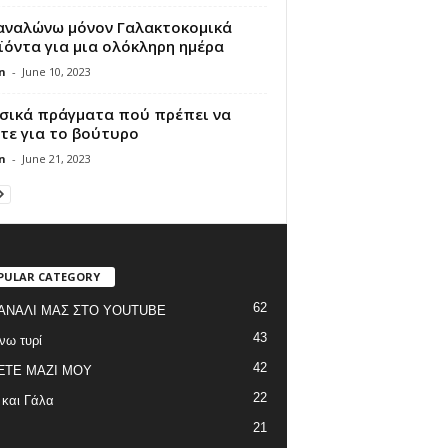
αναλώνω μόνον Γαλακτοκομικά
όντα για μια ολόκληρη ημέρα
n
-
June 10, 2023
ασικά πράγματα πού πρέπει να
τε για το βούτυρο
n
-
June 21, 2023
PULAR CATEGORY
62
ΑΝΑΛΙ ΜΑΣ ΣΤΟ YOUTUBE
43
νω τυρί
42
ΞΤΕ ΜΑΖΙ ΜΟΥ
22
 και Γάλα
21