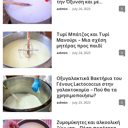
την Όξυνση και με...
admin
-
July 26, 2023
0
Τυρί Μπάτζος και Τυρί
Μανούρι – Μια σχέση
μητέρας προς παιδί
admin
-
July 24, 2023
0
Οξυγαλακτικά Βακτήρια του
Γένους Lactococcus στην
γαλακτοκομία – Πού θα τα
χρησιμοποιήσω?
admin
-
July 23, 2023
0
Ζυμομύκητες και αλκοολική
ζύμωση – Πόση ποσότητα