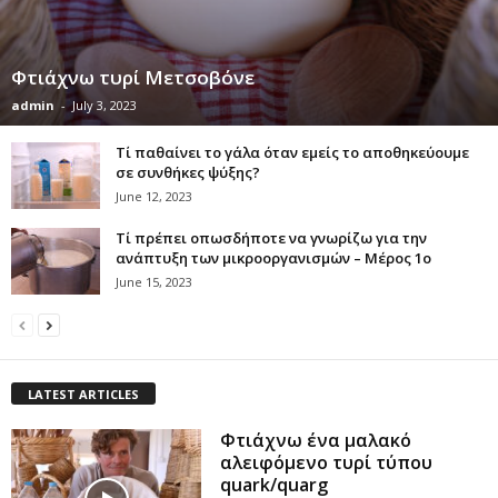
Φτιάχνω τυρί Μετσοβόνε
admin
-
July 3, 2023
Τί παθαίνει το γάλα όταν εμείς το αποθηκεύουμε
σε συνθήκες ψύξης?
June 12, 2023
Τί πρέπει οπωσδήποτε να γνωρίζω για την
ανάπτυξη των μικροοργανισμών – Μέρος 1ο
June 15, 2023
LATEST ARTICLES
Φτιάχνω ένα μαλακό
αλειφόμενο τυρί τύπου
quark/quarg