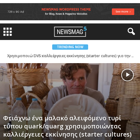
TRENDING NOW
Χρησιμοποιώ DVS καλλιέργειες εκκίνησης (starter cultures) για την παρασκευή του προβιοτικού ποτού Shalgam – Αυτός είναι ο 5ος τρόπος παρασκευής του Şalgam
Φτιάχνω ένα μαλακό αλειφόμενο τυρί
τύπου quark/quarg χρησιμοποιώντας
καλλιέργειες εκκίνησης (starter cultures)