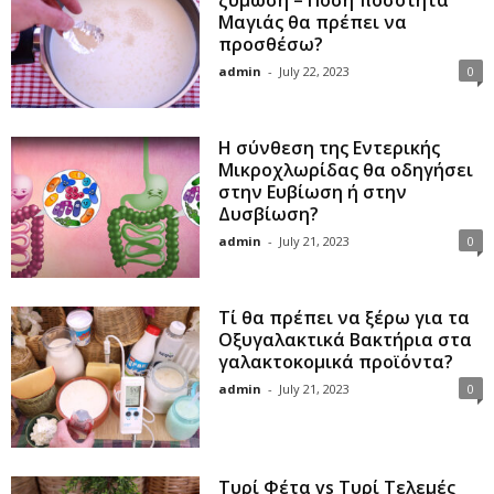
Μαγιάς θα πρέπει να
προσθέσω?
admin
-
July 22, 2023
0
Η σύνθεση της Εντερικής
Μικροχλωρίδας θα οδηγήσει
στην Ευβίωση ή στην
Δυσβίωση?
admin
-
July 21, 2023
0
Τί θα πρέπει να ξέρω για τα
Οξυγαλακτικά Βακτήρια στα
γαλακτοκομικά προϊόντα?
admin
-
July 21, 2023
0
Τυρί Φέτα vs Τυρί Τελεμές