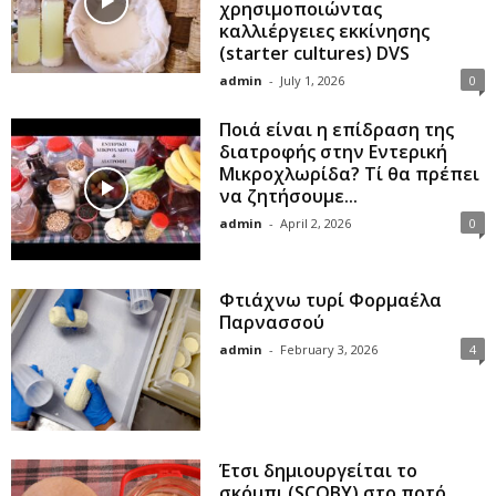
χρησιμοποιώντας
καλλιέργειες εκκίνησης
(starter cultures) DVS
admin
-
July 1, 2026
0
Ποιά είναι η επίδραση της
διατροφής στην Εντερική
Μικροχλωρίδα? Τί θα πρέπει
να ζητήσουμε...
admin
-
April 2, 2026
0
Φτιάχνω τυρί Φορμαέλα
Παρνασσού
admin
-
February 3, 2026
4
Έτσι δημιουργείται το
σκόμπι (SCOBY) στο ποτό