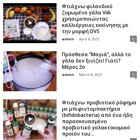
Φτιάχνω φιλανδικό
ζυμωμένο γάλα Viili
χρησιμοποιώντας
καλλιέργειες εκκίνησης με
την μορφή DVS
admin
-
April 4, 2025
0
Πρόσθεσα ”Μαγιά”, αλλά το
γάλα δεν ξινίζει! Γιατί?
Μέρος 2ο
admin
-
March 8, 2025
0
Φτιάχνω προβιοτικό ρόφημα
με μπιφιντομπακτήρια
(bifidobacteria) από ένα ήδη
παρασκευασμένο
προβιοτικό γαλακτοκομικό
προϊόν του...