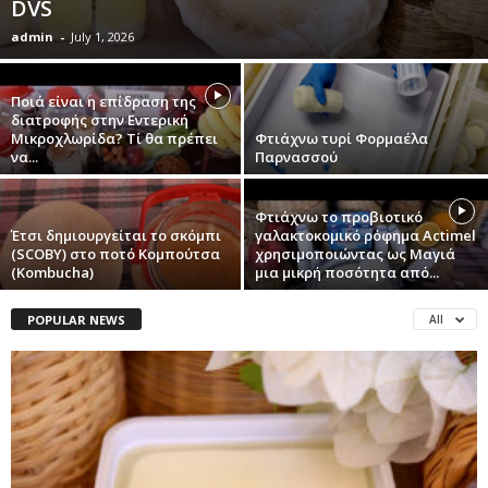
DVS
admin
-
July 1, 2026
Ποιά είναι η επίδραση της
διατροφής στην Εντερική
Μικροχλωρίδα? Τί θα πρέπει
Φτιάχνω τυρί Φορμαέλα
να...
Παρνασσού
Φτιάχνω το προβιοτικό
Έτσι δημιουργείται το σκόμπι
γαλακτοκομικό ρόφημα Actimel
(SCOBY) στο ποτό Κομπούτσα
χρησιμοποιώντας ως Μαγιά
(Kombucha)
μια μικρή ποσότητα από...
POPULAR NEWS
All