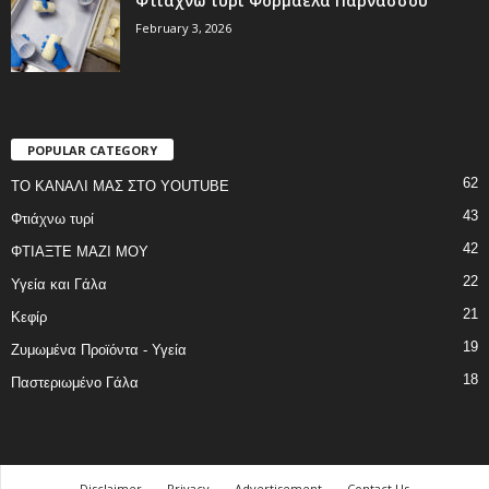
Φτιάχνω τυρί Φορμαέλα Παρνασσού
February 3, 2026
POPULAR CATEGORY
62
ΤΟ ΚΑΝΑΛΙ ΜΑΣ ΣΤΟ YOUTUBE
43
Φτιάχνω τυρί
42
ΦΤΙΑΞΤΕ ΜΑΖΙ ΜΟΥ
22
Υγεία και Γάλα
21
Κεφίρ
19
Ζυμωμένα Προϊόντα - Υγεία
18
Παστεριωμένο Γάλα
Disclaimer
Privacy
Advertisement
Contact Us