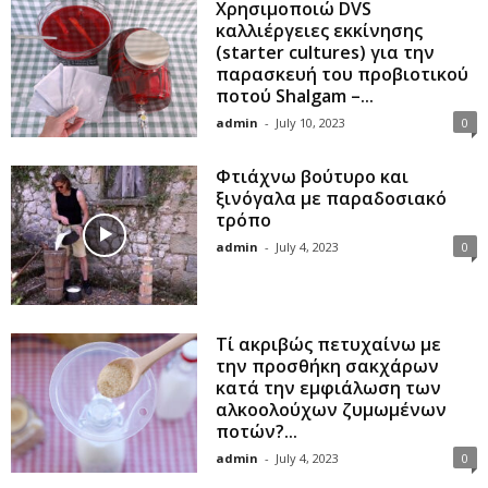
Χρησιμοποιώ DVS
καλλιέργειες εκκίνησης
(starter cultures) για την
παρασκευή του προβιοτικού
ποτού Shalgam –...
admin
-
July 10, 2023
0
Φτιάχνω βούτυρο και
ξινόγαλα με παραδοσιακό
τρόπο
admin
-
July 4, 2023
0
Τί ακριβώς πετυχαίνω με
την προσθήκη σακχάρων
κατά την εμφιάλωση των
αλκοολούχων ζυμωμένων
ποτών?...
admin
-
July 4, 2023
0