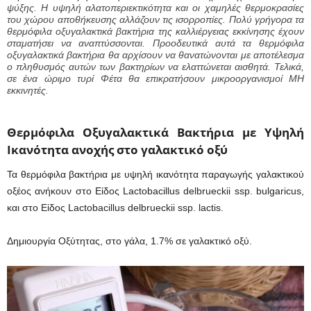
ψύξης. Η υψηλή αλατοπεριεκτικότητα και οι χαμηλές θερμοκρασίες
του χώρου αποθήκευσης αλλάζουν τις ισορροπίες. Πολύ γρήγορα τα
θερμόφιλα οξυγαλακτικά βακτήρια της καλλιέργειας εκκίνησης έχουν
σταματήσει να αναπτύσσονται. Προοδευτικά αυτά τα θερμόφιλα
οξυγαλακτικά βακτήρια θα αρχίσουν να θανατώνονται με αποτέλεσμα
ο πληθυσμός αυτών των βακτηρίων να ελαττώνεται αισθητά. Τελικά,
σε ένα ώριμο τυρί Φέτα θα επικρατήσουν μικροοργανισμοί ΜΗ
εκκινητές.
Θερμόφιλα Οξυγαλακτικά Βακτήρια με Υψηλή
Ικανότητα
ανοχής στο γαλακτικό οξύ
Τα θερμόφιλα βακτήρια με υψηλή ικανότητα παραγωγής γαλακτικού
οξέος ανήκουν στο Είδος Lactobacillus delbrueckii ssp. bulgaricus,
και στο Είδος Lactobacillus delbrueckii ssp. lactis.
Δημιουργία Οξύτητας, στο γάλα, 1.7% σε γαλακτικό οξύ.