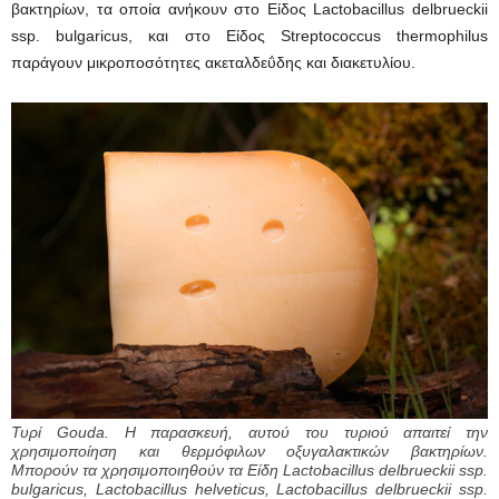
βακτηρίων, τα οποία ανήκουν στο Είδος Lactobacillus delbrueckii
ssp. bulgaricus, και στο Είδος Streptococcus thermophilus
παράγουν μικροποσότητες ακεταλδεΰδης και διακετυλίου.
Τυρί Gouda. Η παρασκευή, αυτού του τυριού απαιτεί την
χρησιμοποίηση και θερμόφιλων οξυγαλακτικών βακτηρίων.
Μπορούν τα χρησιμοποιηθούν τα Είδη Lactobacillus delbrueckii ssp.
bulgaricus, Lactobacillus helveticus, Lactobacillus delbrueckii ssp.