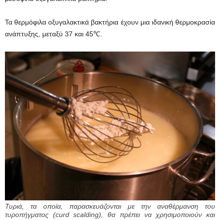
Τα θερμόφιλα οξυγαλακτικά βακτήρια έχουν μια ιδανική θερμοκρασία
ανάπτυξης, μεταξύ 37 και 45℃.
Τυριά, τα οποία, παρασκευάζονται με την αναθέρμανση του
τυροπήγματος (curd scalding), θα πρέπει να χρησιμοποιούν και