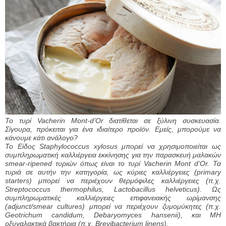
Το τυρί Vacherin Mont-d’Or διατίθεται σε ξύλινη συσκευασία.
Σίγουρα, πρόκειται για ένα ιδιαίτερο προϊόν. Εμείς, μπορούμε να
κάνουμε κάτι ανάλογο?
Το Είδος Staphylococcus xylosus μπορεί να χρησιμοποιείται ως
συμπληρωματική καλλιέργεια εκκίνησης για την παρασκευή μαλακών
smear-ripened τυριών όπως είναι το τυρί Vacherin Mont d’Or. Τα
τυριά σε αυτήν την κατηγορία, ως κύριες καλλιέργειες (primary
starters) μπορεί να περιέχουν θερμόφιλες καλλιέργειες (π.χ.
Streptococcus thermophilus, Lactobacillus helveticus). Ως
συμπληρωματικές καλλιέργειες επιφανειακής ωρίμανσης
(adjunct/smear cultures) μπορεί να περιέχουν ζυμομύκητες (π.χ.
Geotrichum candidum, Debaryomyces hansenii), και ΜΗ
οξυγαλακτικά βακτήρια (π.χ. Brevibacterium linens).