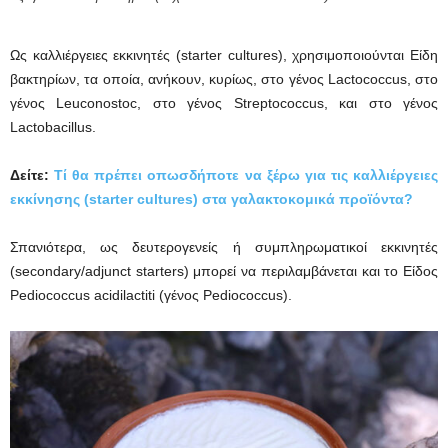
Ως καλλιέργειες εκκινητές (starter cultures), χρησιμοποιούνται Eίδη
βακτηρίων, τα οποία, ανήκουν, κυρίως, στο γένος Lactococcus, στο
γένος Leuconostoc, στο γένος Streptococcus, και στο γένος
Lactobacillus.
Δείτε:
Τί θα πρέπει οπωσδήποτε να ξέρω για τις καλλιέργειες
εκκίνησης (starter cultures) στα γαλακτοκομικά προϊόντα?
Σπανιότερα, ως δευτερογενείς ή συμπληρωματικοί εκκινητές
(secondary/adjunct starters) μπορεί να περιλαμβάνεται και το Είδος
Pediococcus acidilactiti (γένος Pediococcus).