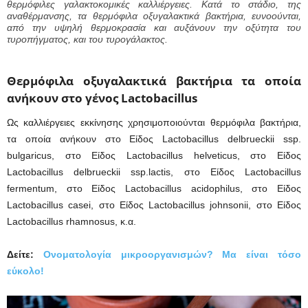
θερμόφιλες γαλακτοκομικές καλλιέργειες. Κατά το στάδιο, της
αναθέρμανσης, τα θερμόφιλα οξυγαλακτικά βακτήρια, ευνοούνται,
από την υψηλή θερμοκρασία και αυξάνουν την οξύτητα του
τυροπήγματος, και του τυρογάλακτος.
Θερμόφιλα οξυγαλακτικά βακτήρια τα οποία
ανήκουν στο γ
ένος
Lactobacillus
Ως καλλιέργειες εκκίνησης χρησιμοποιούνται θερμόφιλα βακτήρια,
τα οποία ανήκουν στο Είδος Lactobacillus delbrueckii ssp.
bulgaricus, στο Είδος Lactobacillus helveticus, στο Είδος
Lactobacillus delbrueckii ssp.lactis, στο Είδος Lactobacillus
fermentum, στο Είδος Lactobacillus acidophilus, στο Είδος
Lactobacillus casei, στο Είδος Lactobacillus johnsonii, στο Είδος
Lactobacillus rhamnosus, κ.α.
Δείτε:
Ονοματολογία μικροοργανισμών? Μα είναι τόσο
εύκολο!