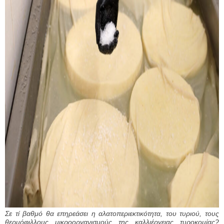
Σε τί βαθμό θα επηρεάσει η αλατοπεριεκτικότητα, του τυριού, τους
θερμόφιλλους μικροοργανισμούς της καλλιέργειας τυροκομίας?