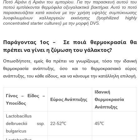
Ποτό Αϊράνι ή Αριάνι του εμπορίου. Για την παρασκευή αυτού του
ποτού εμπλέκονται θερμόφιλα οξυγαλακτικά βακτήρια. Αυτό το ποτό
παρασκευάζεται κατά κανόνα με την χρήση υψηλής συμπύκνωσης
λυοφιλιωμένων καλλιεργειών εκκίνησης (lyophilized highly
concentrated starter cultures) με την μορφή DVS.
Παράγοντας 1ος – Σε ποιά θερμοκρασία θα
πρέπει να γίνει η ζύμωση του γάλακτος?
Οπωσδήποτε, εμείς θα πρέπει να γνωρίζουμε, τόσο την ιδανική
θερμοκρασία ανάπτυξης, όσο και το θερμοκρασιακό εύρος
ανάπτυξης, του κάθε είδους, και να κάνουμε την κατάλληλη επιλογή.
Ιδανική
Γένος – Είδος –
Εύρος Ανάπτυξης
Θερμοκρασία
Υποείδος
Ανάπτυξης
Lactobacillus
delbrueckii ssp.
22-52℃
45℃
bulgaricus
Lactobacillus