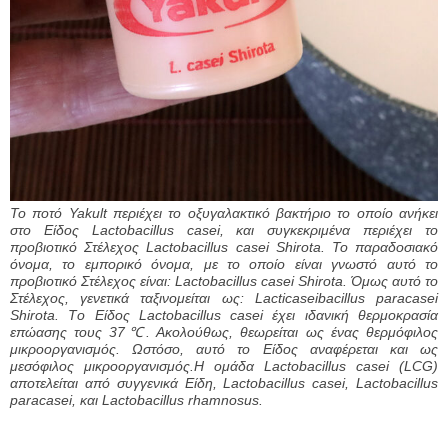
Το ποτό Yakult περιέχει το οξυγαλακτικό βακτήριο το οποίο ανήκει
στο Είδος Lactobacillus casei, και συγκεκριμένα περιέχει το
προβιοτικό Στέλεχος Lactobacillus casei Shirota. Το παραδοσιακό
όνομα, το εμπορικό όνομα, με το οποίο είναι γνωστό αυτό το
προβιοτικό Στέλεχος είναι: Lactobacillus casei Shirota. Όμως αυτό το
Στέλεχος, γενετικά ταξινομείται ως: Lacticaseibacillus paracasei
Shirota. Tο Είδος Lactobacillus casei έχει ιδανική θερμοκρασία
επώασης τους 37℃. Ακολούθως, θεωρείται ως ένας θερμόφιλος
μικροοργανισμός. Ωστόσο, αυτό το Είδος αναφέρεται και ως
μεσόφιλος μικροοργανισμός.Η ομάδα Lactobacillus casei (LCG)
αποτελείται από συγγενικά Είδη, Lactobacillus casei, Lactobacillus
paracasei, και Lactobacillus rhamnosus.