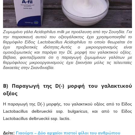
Ζυμωμένο γάλα Acidophilus milk με προέλευση από την Σουηδία. Για
την παρασκευή αυτού του οξεογάλακτος έχει χρησιμοποιηθεί το
θερμόφιλο Είδος Lactobacillus Acidophilus το οποίο θεωρείται ότι
έχει προβιοτικές ιδιότητες.Αυτός ο μικροοργανισμός είναι
ομοιοζυμωτικός και παράγει την DL μορφή του γαλακτικού οξέος.
Βέβαια, φανταζόμαστε ότι η παραγωγή ζυμωμένων γαλάτων με
θερμόφιλους μικροοργανισμούς έχει ξεκινήσει μόλις τις τελευταίες
δεκαετίες στην Σκανδιναβία.
B) Παραγωγή της D(-) μορφή του γαλακτικού
οξέος
Η παραγωγή της D(-) μορφής, του γαλακτικού οξέος από το Είδος
Lactobacillus delbrueckii ssp. bulgaricus, και από το Είδος
Lactobacillus delbrueckii ssp. lactis.
Δείτε:
Γιαούρτι – Δύο αρχαίοι πιστοί φίλοι του ανθρώπου