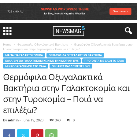
Home
Θερμόφιλα Οξυγαλακτικά Βακτήρια
Θερμόφιλα Οξυγαλακτικά Βακτήρια στην
Γαλακτοκομία και στην Τυροκομία – Ποιά να επιλέξω?
ΜΑΓΙΆ ΓΙΑ ΓΑΛΑΚΤΟΚΟΜΙΚΆ
ΘΕΡΜΌΦΙΛΑ ΟΞΥΓΑΛΑΚΤΙΚΆ ΒΑΚΤΉΡΙΑ
ΚΑΛΛΙΈΡΓΕΙΑ ΓΑΛΑΚΤΟΚΟΜΙΚΏΝ ΜΕ ΤΗΝ ΜΟΡΦΉ DVS
ΠΡΟΪΌΝΤΑ ΜΕ ΒΆΣΗ ΤΟ ΓΆΛΑ
ΜΙΚΡΟΟΡΓΑΝΙΣΜΟΊ ΣΤΟ ΓΆΛΑ
ΟΙΚΙΑΚΈΣ ΚΑΛΛΙΈΡΓΕΙΕΣ DVS
Θερμόφιλα Οξυγαλακτικά
Βακτήρια στην Γαλακτοκομία και
στην Τυροκομία – Ποιά να
επιλέξω?
By
admin
-
June 19, 2023
340
0