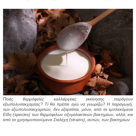
Ποιές θερμόφιλες καλλιέργειες εκκίνησης παράγουν
εξωπολυσακχαρίτες? Τί θα πρέπει εγώ να γνωρίζω? Η παραγωγή,
των εξωπολυσακχαριτών, δεν εξαρτάται, μόνο, από τα εμπλεκόμενα
Eίδη (species) των θερμόφιλων οξυγαλακτικών βακτηρίων, αλλά, και
από τα χρησιμοποιούμενα Στελέχη (strains), αυτών, των βακτηρίων.