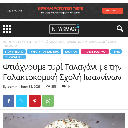
Home
STORYTELLING
Φτιάχνουμε τυρί Ταλαγάνι με την Γαλακτοκομική Σχολή
Ιωαννίνων
STORYTELLING
ΤΥΡΙΆ ΤΎΠΟΥ ΣΑΓΑΝΆΚΙ
ΤΑΛΑΓΆΝΙ
ΦΤΙΑΞΤΕ ΜΑΖΙ ΜΟΥ
ΤΥΡΙΆ
ΦΤΙΆΧΝΩ ΤΥΡΊ
Φτιάχνουμε τυρί Ταλαγάνι με την
Γαλακτοκομική Σχολή Ιωαννίνων
By
admin
-
June 14, 2023
353
0