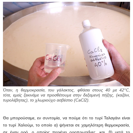
Όταν, η θερμοκρασία, του γάλακτος, φθάσει στους 40 με 42°C,
τότε, εμείς ξεκινάμε να προσθέτουμε στην δεξαμενή πήξης, (καζάνι,
τυρολέβητας), το χλωριούχο ασβέστιο (CaCl2).
Θα μπορούσαμε, εν συντομία, να πούμε ότι το τυρί Ταλαγάνι είναι
το τυρί Χαλούμι, το οποίο α) ψήνεται σε χαμηλότερη θερμοκρασία,
σε έναν ορό, ο οποίος περιέχει οροπρωτεΐνες, και, β) μετά το