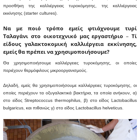
προσθήκη της καλλιέργειας τυροκόμησης, της καλλιέργειας
εκκίνησης (starter cultures).
Να με ποιό τρόπο εμείς φτιάχνουμε τυρί
Ταλαγάνι στο οικοτεχνικό μας εργαστήριο
–
Τί
είδους γαλακτοκομική καλλιέργεια εκκίνησης,
εμείς θα πρέπει να χρησιμοποιήσουμε?
Θα χρησιμοποιήσουμε καλλιέργειες τυροκόμησης, οι οποίες
περιέχουν θερμόφιλους μικροοργανισμούς.
Δηλαδή, εμείς θα χρησιμοποιήσουμε καλλιέργειες τυροκόμησης, οι
οποίες περιέχουν τα οξυγαλακτικά βακτήρια, τα οποία ανήκουν, α)
στο είδος Streptococcus thermophilus, β) στο είδος Lactobacillus
bulgaricus, και πιθανώς γ) στο είδος Lactobacillus helveticus.