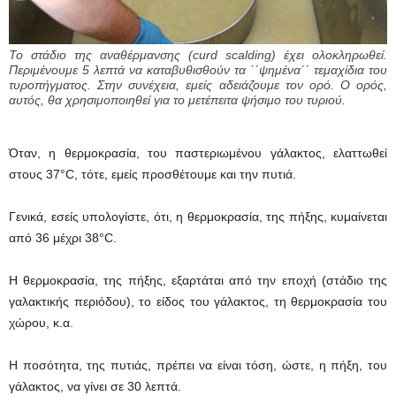
Το στάδιο της αναθέρμανσης (curd scalding) έχει ολοκληρωθεί.
Περιμένουμε 5 λεπτά να καταβυθισθούν τα ΄΄ψημένα΄΄ τεμαχίδια του
τυροπήγματος. Στην συνέχεια, εμείς αδειάζουμε τον ορό. Ο ορός,
αυτός, θα χρησιμοποιηθεί για το μετέπειτα ψήσιμο του τυριού.
Όταν, η θερμοκρασία, του παστεριωμένου γάλακτος, ελαττωθεί
στους 37°C, τότε, εμείς προσθέτουμε και την πυτιά.
Γενικά, εσείς υπολογίστε, ότι, η θερμοκρασία, της πήξης, κυμαίνεται
από 36 μέχρι 38°C.
Η θερμοκρασία, της πήξης, εξαρτάται από την εποχή (στάδιο της
γαλακτικής περιόδου), το είδος του γάλακτος, τη θερμοκρασία του
χώρου, κ.α.
Η ποσότητα, της πυτιάς, πρέπει να είναι τόση, ώστε, η πήξη, του
γάλακτος, να γίνει σε 30 λεπτά.