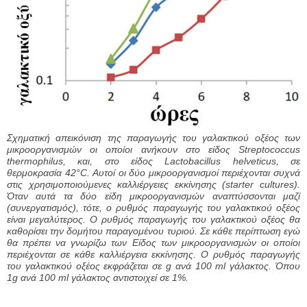
Σχηματική απεικόνιση της παραγωγής του γαλακτικού οξέος των
μικροοργανισμών οι οποίοι ανήκουν στο είδος Streptococcus
thermophilus, και, στο είδος Lactobacillus helveticus, σε
θερμοκρασία 42°C. Αυτοί οι δύο μικροοργανισμοί περιέχονται συχνά
στις χρησιμοποιούμενες καλλιέργειες εκκίνησης (starter cultures).
Όταν αυτά τα δύο είδη μικροοργανισμών αναπτύσσονται μαζί
(συνεργατισμός), τότε, ο ρυθμός παραγωγής του γαλακτικού οξέος
είναι μεγαλύτερος. Ο ρυθμός παραγωγής του γαλακτικού οξέος θα
καθορίσει την δομήτου παραγομένου τυριού. Σε κάθε περίπτωση εγώ
θα πρέπει να γνωρίζω των Είδος των μικροοργανισμών οι οποίοι
περιέχονται σε κάθε καλλιέργεια εκκίνησης. Ο ρυθμός παραγωγής
του γαλακτικού οξέος εκφράζεται σε g ανά 100 ml γάλακτος. Όπου
1g ανά 100 ml γάλακτος αντιστοιχεί σε 1%.