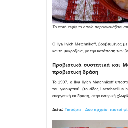
Το ποτό κεφίρ το οποίο παρασκευάζεται από
Ο Ilya Ilyich Metchnikoff, βραβευμένος μ
και τη μακροζωία, με την κατάποση των β
Προβιοτικά συστατικά και Μ
προβιοτική δράση
Το 1907, ο Ilya Ilyich Metchnikoff υποσ
του γιαουρτιού, (το είδος Lactobacillus 
ευεργετική επίδραση, στην εντερική χλωρί
Δείτε:
Γιαούρτι – Δύο αρχαίοι πιστοί 