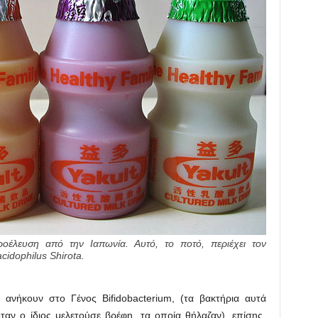
οέλευση από την Ιαπωνία. Αυτό, το ποτό, περιέχει τον
cidophilus Shirota.
ανήκουν στο Γένος Bifidobacterium, (τα βακτήρια αυτά
ταν ο ίδιος μελετούσε βρέφη, τα οποία θήλαζαν), επίσης,