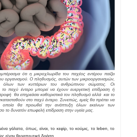
υμπέρασμα ότι η μικροχλωρίδα του παχέος εντέρου παίζει
ινου οργανισμού. Ο πληθυσμός, αυτών των μικροοργανισμών,
ό όλων των κυττάρων του ανθρώπινου σώματος. Οι
ν το παχύ έντερο μπορεί να έχουν ευεργετική επίδραση ή
ατροφή θα επηρεάσει καθοριστικά τον πληθυσμό αλλά και το
γκατασταθούν στο παχύ έντερο. Συνεπώς, εμείς θα πρέπει να
η οποία θα προωθεί την ανάπτυξη όλων εκείνων των
όσο το δυνατόν επωφελή επίδραση στην υγεία μας.
ένα γάλατα, όπως, είναι, το κεφίρ, το κούμις, το leben, το
ίες είχαν θεραπευτική δράση.