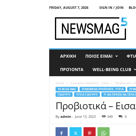
FRIDAY, AUGUST 7, 2026
SIGN IN / JOIN
BLO
F
e
r
m
e
n
t
ΑΡΧΙΚΗ
ΠΟΙΟΣ ΕΙΜΑΙ
ΦΤΙ
i
s
ΠΡΟΊΟΝΤΑ
WELL-BEING CLUB
t
Home
Ζυμωμένα Προϊόντα - Υγεία
Προβιοτικά – 
ΤΟ BLOG ΜΑΣ
ΖΥΜΩΜΈΝΑ ΠΡΟΪΌΝΤΑ - ΥΓΕΊΑ
ΖΥΜ
ΓΙΑΟΎΡΤΙ
ΥΓΕΊΑ ΓΙΑΟΎΡΤΙ
ΤΊ ΘΑ ΠΡΈΠΕΙ ΝΑ ΞΈΡΩ 
Προβιοτικά – Εισ
By
admin
-
June 13, 2023
349
0