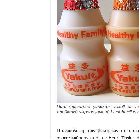
Ποτό ζυμωμένου γάλακτος yakult με πρ
προβιοτικό μικροοργανισμό Lactobacillus a
Η ανακάλυψη, των βακτηρίων τα οποία 
ανακαλύφθησαν από τον Henri Tissier, ό