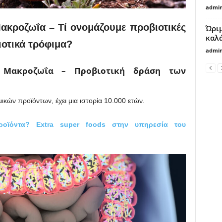
admi
Μακροζωΐα – Τί ονομάζουμε προβιοτικές
Ώριμ
καλά
ιοτικά τρόφιμα?
admi
ι Μακροζωΐα – Προβιοτική δράση των
κών προϊόντων, έχει μια ιστορία 10.000 ετών.
ροϊόντα? Extra super foods στην υπηρεσία του