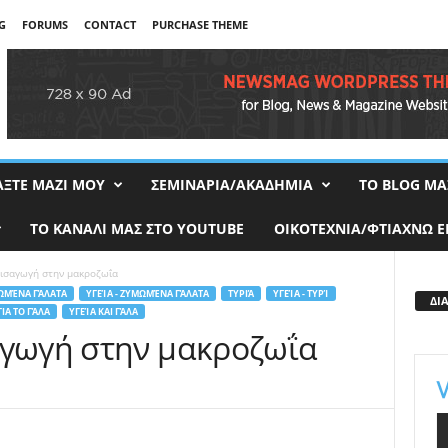
G
FORUMS
CONTACT
PURCHASE THEME
ΑΞΤΕ ΜΑΖΙ ΜΟΥ
ΣΕΜΙΝΑΡΙΑ/ΑΚΑΔΗΜΙΑ
TO BLOG ΜΑ
ΤΟ ΚΑΝΑΛΙ ΜΑΣ ΣΤΟ YOUTUBE
ΟΙΚΟΤΕΧΝΙΑ/ΦΤΙΑΧΝΩ Ε
Εισαγωγή στην μακροζωΐα
ΩΜΈΝΑ ΓΆΛΑΤΑ
ΥΓΕΊΑ - ΖΥΜΩΜΈΝΑ ΓΆΛΑΤΑ
ΤΥΡΙΆ
ΥΓΕΊΑ - ΤΥΡΊ
ΔΙ
ΓΙΑ ΤΟ ΓΆΛΑ
ΥΓΕΊΑ ΚΑΙ ΓΆΛΑ
αγωγή στην μακροζωΐα