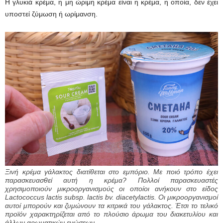
Η γλυκιά κρέμα, η μη ώριμη κρέμα είναι η κρέμα, η οποία, δεν έχει
υποστεί ζύμωση ή ωρίμανση.
Ξινή κρέμα γάλακτος διατίθεται στο εμπόριο. Με ποιό τρόπο έχει
παρασκευασθεί αυτή η κρέμα? Πολλοί παρασκευαστές
χρησιμοποιούν μικροοργανισμούς οι οποίοι ανήκουν στο είδος
Lactococcus lactis subsp. lactis bv. diacetylactis. Οι μικροοργανισμοί
αυτοί μπορούν και ζυμώνουν τα κιτρικά του γάλακτος. Έτσι το τελικό
προϊόν χαρακτηρίζεται από το πλούσιο άρωμα του διακετυλίου και
άλλων αρωματικών ενώσεων.