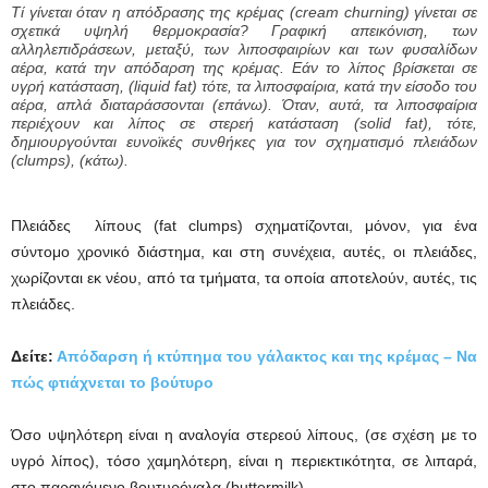
Τί γίνεται όταν η απόδρασης της κρέμας (cream churning) γίνεται σε
σχετικά υψηλή θερμοκρασία? Γραφική απεικόνιση, των
αλληλεπιδράσεων, μεταξύ, των λιποσφαιρίων και των φυσαλίδων
αέρα, κατά την απόδαρση της κρέμας. Εάν το λίπος βρίσκεται σε
υγρή κατάσταση, (liquid fat) τότε, τα λιποσφαίρια, κατά την είσοδο του
αέρα, απλά διαταράσσονται (επάνω). Όταν, αυτά, τα λιποσφαίρια
περιέχουν και λίπος σε στερεή κατάσταση (solid fat), τότε,
δημιουργούνται ευνοϊκές συνθήκες για τον σχηματισμό πλειάδων
(clumps), (κάτω).
Πλειάδες λίπους (fat clumps) σχηματίζονται, μόνον, για ένα
σύντομο χρονικό διάστημα, και στη συνέχεια, αυτές, οι πλειάδες,
χωρίζονται εκ νέου, από τα τμήματα, τα οποία αποτελούν, αυτές, τις
πλειάδες.
Δείτε:
Απόδαρση ή κτύπημα του γάλακτος και της κρέμας – Να
πώς φτιάχνεται το βούτυρο
Όσο υψηλότερη είναι η αναλογία στερεού λίπους, (σε σχέση με το
υγρό λίπος), τόσο χαμηλότερη, είναι η περιεκτικότητα, σε λιπαρά,
στο παραγόμενο βουτυρόγαλα (buttermilk).