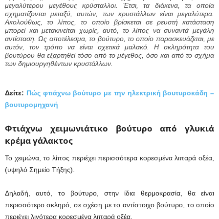
μεγαλύτερου μεγέθους κρύσταλλοι. Έτσι, τα διάκενα, τα οποία
σχηματίζονται μεταξύ, αυτών, των κρυστάλλων είναι μεγαλύτερα.
Ακολούθως, το λίπος, το οποίο βρίσκεται σε ρευστή κατάσταση
μπορεί και μετακινείται χωρίς, αυτό, το λίπος να συναντά μεγάλη
αντίσταση. Ως αποτέλεσμα, το βούτυρο, το οποίο παρασκευάζεται, με
αυτόν, τον τρόπο να είναι σχετικά μαλακό. Η σκληρότητα του
βουτύρου θα εξαρτηθεί τόσο από το μέγεθος, όσο και από το σχήμα
των δημιουργηθέντων κρυστάλλων.
Δείτε:
Πώς φτιάχνω βούτυρο με την ηλεκτρική βουτυροκάδη –
βουτυρομηχανή
Φτιάχνω χειμωνιάτικο βούτυρο από γλυκιά
κρέμα γάλακτος
Το χειμώνα, το λίπος περιέχει περισσότερα κορεσμένα λιπαρά οξέα,
(υψηλό Σημείο Τήξης).
Δηλαδή, αυτό, το βούτυρο, στην ίδια θερμοκρασία, θα είναι
περισσότερο σκληρό, σε σχέση με το αντίστοιχο βούτυρο, το οποίο
περιέχει λιγότερα κορεσμένα λιπαρά οξέα.