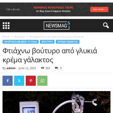
Home
Βούτυρο
Φτιάχνω βούτυρο από γλυκιά κρέμα γάλακτος
ΠΡΟΪΌΝΤΑ ΜΕ ΒΆΣΗ ΤΟ ΓΆΛΑ
ΒΟΎΤΥΡΟ
ΚΡΈΜΑ ΓΆΛΑΚΤΟΣ
Φτιάχνω βούτυρο από γλυκιά
κρέμα γάλακτος
By
admin
-
June 12, 2023
363
0