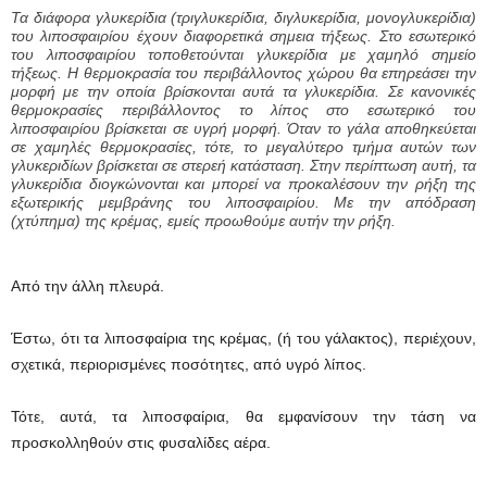
Τα διάφορα γλυκερίδια (τριγλυκερίδια, διγλυκερίδια, μονογλυκερίδια)
του λιποσφαιρίου έχουν διαφορετικά σημεια τήξεως. Στο εσωτερικό
του λιποσφαιρίου τοποθετούνται γλυκερίδια με χαμηλό σημείο
τήξεως. Η θερμοκρασία του περιβάλλοντος χώρου θα επηρεάσει την
μορφή με την οποία βρίσκονται αυτά τα γλυκερίδια. Σε κανονικές
θερμοκρασίες περιβάλλοντος το λίπος στο εσωτερικό του
λιποσφαιρίου βρίσκεται σε υγρή μορφή. Όταν το γάλα αποθηκεύεται
σε χαμηλές θερμοκρασίες, τότε, το μεγαλύτερο τμήμα αυτών των
γλυκεριδίων βρίσκεται σε στερεή κατάσταση. Στην περίπτωση αυτή, τα
γλυκερίδια διογκώνονται και μπορεί να προκαλέσουν την ρήξη της
εξωτερικής μεμβράνης του λιποσφαιρίου. Με την απόδραση
(χτύπημα) της κρέμας, εμείς προωθούμε αυτήν την ρήξη.
Από την άλλη πλευρά.
Έστω, ότι τα λιποσφαίρια της κρέμας, (ή του γάλακτος), περιέχουν,
σχετικά, περιορισμένες ποσότητες, από υγρό λίπος.
Τότε, αυτά, τα λιποσφαίρια, θα εμφανίσουν την τάση να
προσκολληθούν στις φυσαλίδες αέρα.