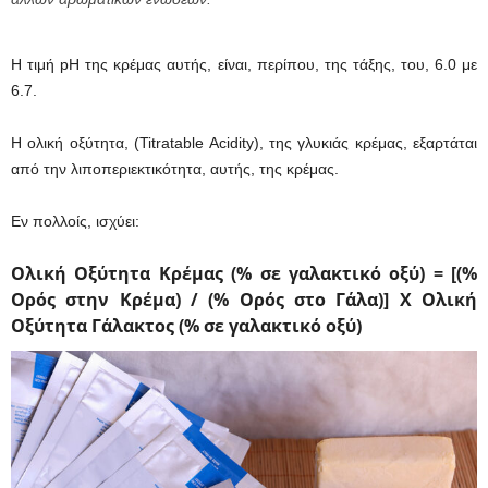
Η τιμή pH της κρέμας αυτής, είναι, περίπου, της τάξης, του, 6.0 με
6.7.
Η ολική οξύτητα, (Titratable Acidity), της γλυκιάς κρέμας, εξαρτάται
από την λιποπεριεκτικότητα, αυτής, της κρέμας.
Εν πολλοίς, ισχύει:
Ολική Οξύτητα Κρέμας (% σε γαλακτικό οξύ) = [(%
Ορός στην Κρέμα) / (% Ορός στο Γάλα)] Χ Ολική
Οξύτητα Γάλακτος (% σε γαλακτικό οξύ)