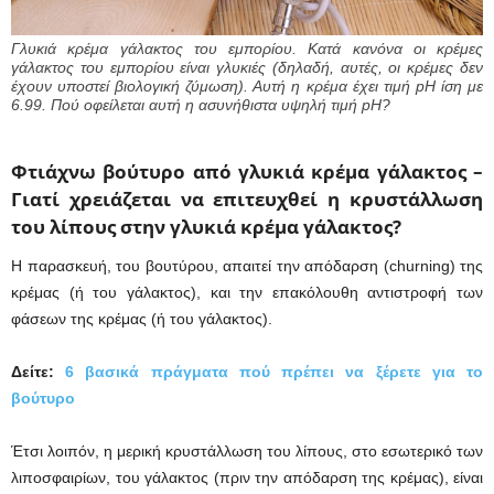
Γλυκιά κρέμα γάλακτος του εμπορίου. Κατά κανόνα οι κρέμες
γάλακτος του εμπορίου είναι γλυκιές (δηλαδή, αυτές, οι κρέμες δεν
έχουν υποστεί βιολογική ζύμωση). Αυτή η κρέμα έχει τιμή pH ίση με
6.99. Πού οφείλεται αυτή η ασυνήθιστα υψηλή τιμή pH?
Φτιάχνω βούτυρο από γλυκιά κρέμα γάλακτος –
Γιατί χρειάζεται να επιτευχθεί η κρυστάλλωση
του λίπους στην γλυκιά κρέμα γάλακτος?
Η παρασκευή, του βουτύρου, απαιτεί την απόδαρση (churning) της
κρέμας (ή του γάλακτος), και την επακόλουθη αντιστροφή των
φάσεων της κρέμας (ή του γάλακτος).
Δείτε:
6 βασικά πράγματα πού πρέπει να ξέρετε για το
βούτυρο
Έτσι λοιπόν, η μερική κρυστάλλωση του λίπους, στο εσωτερικό των
λιποσφαιρίων, του γάλακτος (πριν την απόδαρση της κρέμας), είναι