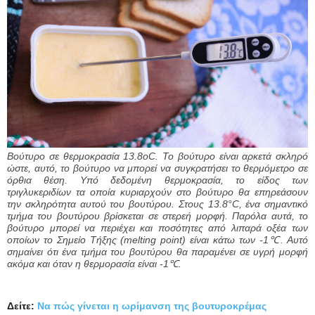
Βούτυρο σε θερμοκρασία 13.8οC. Το βούτυρο είναι αρκετά σκληρό
ώστε, αυτό, το βούτυρο να μπορεί να συγκρατήσει το θερμόμετρο σε
όρθια θέση. Υπό δεδομένη θερμοκρασία, το είδος των
τριγλυκεριδίων τα οποία κυριαρχούν στο βούτυρο θα επηρεάσουν
την σκληρότητα αυτού του βουτύρου. Στους 13.8°C, ένα σημαντικό
τμήμα του βουτύρου βρίσκεται σε στερεή μορφή. Παρόλα αυτά, το
βούτυρο μπορεί να περιέχει και ποσότητες από λιπαρά οξέα των
οποίων το Σημείο Τήξης (melting point) είναι κάτω των -1℃. Αυτό
σημαίνει ότι ένα τμήμα του βουτύρου θα παραμένει σε υγρή μορφή
ακόμα και όταν η θερμορασία είναι -1℃.
Δείτε:
Να πώς γίνεται η ωρίμανση της βουτυροκρέμας