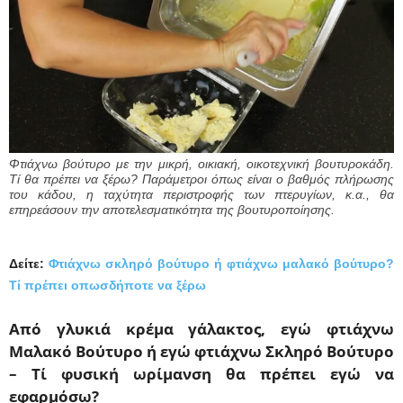
Φτιάχνω βούτυρο με την μικρή, οικιακή, οικοτεχνική βουτυροκάδη.
Τί θα πρέπει να ξέρω? Παράμετροι όπως είναι ο βαθμός πλήρωσης
του κάδου, η ταχύτητα περιστροφής των πτερυγίων, κ.α., θα
επηρεάσουν την αποτελεσματικότητα της βουτυροποίησης.
Δείτε:
Φτιάχνω σκληρό βούτυρο ή φτιάχνω μαλακό βούτυρο?
Τί πρέπει οπωσδήποτε να ξέρω
Από γλυκιά κρέμα γάλακτος, εγώ φτιάχνω
Μαλακό Βούτυρο ή εγώ φτιάχν
ω Σκληρό Βούτυρο
– Τί φυσική ωρίμανση θα πρέπει εγώ να
εφαρμόσω?