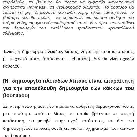
παράλληλα, το βούτυρο θα πρέπει να εμφανίζει ικανοποιητική
σκληρότητα (firmness), σε θερμοκρασία δωματίου. Το βούτυρο θα
πρέπει να μην δημιουργεί κοκκώδη δομή, αλλά, ταυτόχρονα, το
βούτυρο δεν θα πρέπει να δημιουργεί μια λιπαρή αίσθηση στο
στόμα. Η δημιουργία ενός επιθυμητού τύπου βουτύρου προυποθέτει
την δημιουργία του κατάλληλου τρισδιάστατου κρυσταλλικού
πλέγματος.
Τελικά, η δημιουργία πλειάδων λίπους, λόγω της συσσωμάτωσης,
με μηχανικό τόπο, (απόδαρση – churning), δεν θα γίνει σχεδόν
καθόλου.
[Η δημιουργία πλειάδων λίπους είναι απαραίτητη
για την επακόλουθη δημιουργία των κόκκων του
βουτύρου]
Στην περίπτωση, αυτή, θα πρέπει να αυξηθεί η θερμοκρασία, ώστε,
μια ποσότητα από το λίπος, το οποίο βρίσκεται σε στερεή
κατάσταση, να μεταβεί στην υγρή κατάσταση, και έτσι, να
δημιουργηθούν ευνοϊκές συνθήκες για τον σχηματισμό των κόκκων
του βουτύρου.