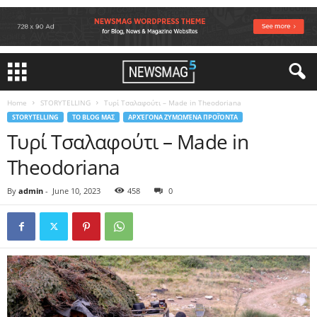
Home
STORYTELLING
Τυρί Τσαλαφούτι – Made in Theodoriana
STORYTELLING
ΤΟ BLOG ΜΑΣ
ΑΡΧΈΓΟΝΑ ΖΥΜΩΜΈΝΑ ΠΡΟΪΌΝΤΑ
Τυρί Τσαλαφούτι – Made in
Theodoriana
By
admin
-
June 10, 2023
458
0