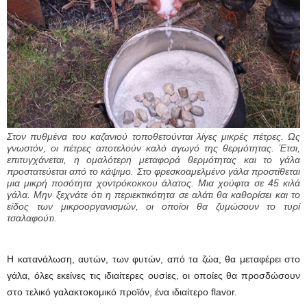
Στον πυθμένα του καζανιού τοποθετούνται λίγες μικρές πέτρες. Ως
γνωστόν, οι πέτρες αποτελούν καλό αγωγό της θερμότητας. Έτσι,
επιτυγχάνεται, η ομαλότερη μεταφορά θερμότητας και το γάλα
προστατεύεται από το κάψιμο. Στο φρεσκοαμελμένο γάλα προστίθεται
μια μικρή ποσότητα χοντρόκοκκου άλατος. Μια χούφτα σε 45 κιλά
γάλα. Μην ξεχνάτε ότι η περιεκτικότητα σε αλάτι θα καθορίσει και το
είδος των μικροοργανισμών, οι οποίοι θα ζυμώσουν το τυρί
τσαλαφούτι.
Η κατανάλωση, αυτών, των φυτών, από τα ζώα, θα μεταφέρει στο
γάλα, όλες εκείνες τις ιδιαίτερες ουσίες, οι οποίες θα προσδώσουν
στο τελικό γαλακτοκομικό προϊόν, ένα ιδιαίτερο flavor.