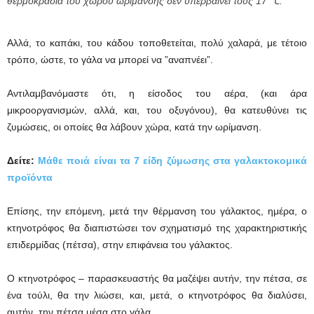
θερμοκρασία του χώρου ωρίμανσης δεν υπερβαίνει τους 17 ℃.
Αλλά, το καπάκι, του κάδου τοποθετείται, πολύ χαλαρά, με τέτοιο
τρόπο, ώστε, το γάλα να μπορεί να ”αναπνέει”.
Αντιλαμβανόμαστε ότι, η είσοδος του αέρα, (και άρα
μικροοργανισμών, αλλά, και, του οξυγόνου), θα κατευθύνει τις
ζυμώσεις, οι οποίες θα λάβουν χώρα, κατά την ωρίμανση.
Δείτε:
Μάθε ποιά είναι τα 7 είδη ζύμωσης στα γαλακτοκομικά
προϊόντα
Επίσης, την επόμενη, μετά την θέρμανση του γάλακτος, ημέρα, ο
κτηνοτρόφος θα διαπιστώσει τον σχηματισμό της χαρακτηριστικής
επιδερμίδας (πέτσα), στην επιφάνεια του γάλακτος.
Ο κτηνοτρόφος – παρασκευαστής θα μαζέψει αυτήν, την πέτσα, σε
ένα τούλι, θα την λιώσει, και, μετά, ο κτηνοτρόφος θα διαλύσει,
αυτήν, την πέτσα μέσα στο γάλα.