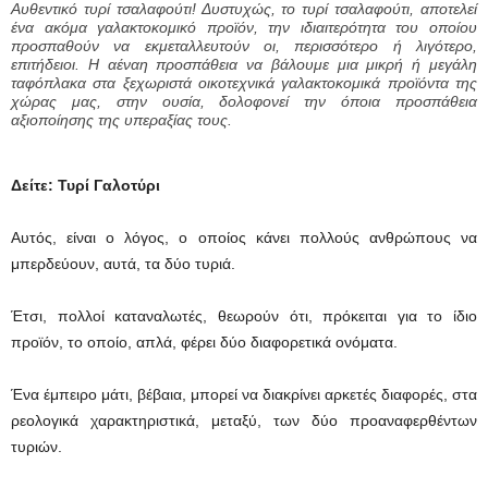
Αυθεντικό τυρί τσαλαφούτι! Δυστυχώς, το τυρί τσαλαφούτι, αποτελεί
ένα ακόμα γαλακτοκομικό προϊόν, την ιδιαιτερότητα του οποίου
προσπαθούν να εκμεταλλευτούν οι, περισσότερο ή λιγότερο,
επιτήδειοι. Η αέναη προσπάθεια να βάλουμε μια μικρή ή μεγάλη
ταφόπλακα στα ξεχωριστά οικοτεχνικά γαλακτοκομικά προϊόντα της
χώρας μας, στην ουσία, δολοφονεί την όποια προσπάθεια
αξιοποίησης της υπεραξίας τους.
Δείτε: Τυρί Γαλοτύρι
Αυτός, είναι ο λόγος, ο οποίος κάνει πολλούς ανθρώπους να
μπερδεύουν, αυτά, τα δύο τυριά.
Έτσι, πολλοί καταναλωτές, θεωρούν ότι, πρόκειται για το ίδιο
προϊόν, το οποίο, απλά, φέρει δύο διαφορετικά ονόματα.
Ένα έμπειρο μάτι, βέβαια, μπορεί να διακρίνει αρκετές διαφορές, στα
ρεολογικά χαρακτηριστικά, μεταξύ, των δύο προαναφερθέντων
τυριών.