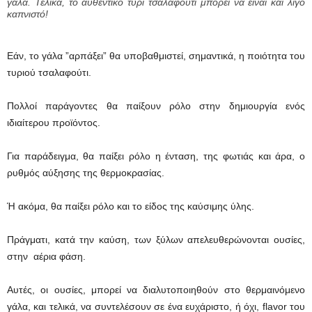
γάλα. Τελικά, το αυθεντικό τυρί τσαλαφούτι μπορεί να είναι και λίγο
καπνιστό!
Εάν, το γάλα ”αρπάξει” θα υποβαθμιστεί, σημαντικά, η ποιότητα του
τυριού τσαλαφούτι.
Πολλοί παράγοντες θα παίξουν ρόλο στην δημιουργία ενός
ιδιαίτερου προϊόντος.
Για παράδειγμα, θα παίξει ρόλο η ένταση, της φωτιάς και άρα, ο
ρυθμός αύξησης της θερμοκρασίας.
Ή ακόμα, θα παίξει ρόλο και το είδος της καύσιμης ύλης.
Πράγματι, κατά την καύση, των ξύλων απελευθερώνονται ουσίες,
στην αέρια φάση.
Αυτές, οι ουσίες, μπορεί να διαλυτοποιηθούν στο θερμαινόμενο
γάλα, και τελικά, να συντελέσουν σε ένα ευχάριστο, ή όχι, flavor του